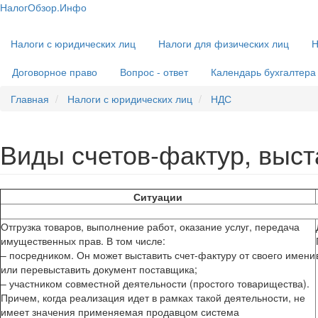
Перейти
НалогОбзор.Инфо
к
Налоги 2018-2019: Комментарии. Рекомендации. Примеры
Основная
основному
Налоги с юридических лиц
Налоги для физических лиц
Н
навигация
содержанию
Договорное право
Вопрос - ответ
Календарь бухгалтера
Главная
Налоги с юридических лиц
НДС
Виды счетов-фактур, выс
Ситуации
Отгрузка товаров, выполнение работ, оказание услуг, передача
имущественных прав. В том числе:
– посредником. Он может выставить счет-фактуру от своего имени
или перевыставить документ поставщика;
– участником совместной деятельности (простого товарищества).
Причем, когда реализация идет в рамках такой деятельности, не
имеет значения применяемая продавцом система