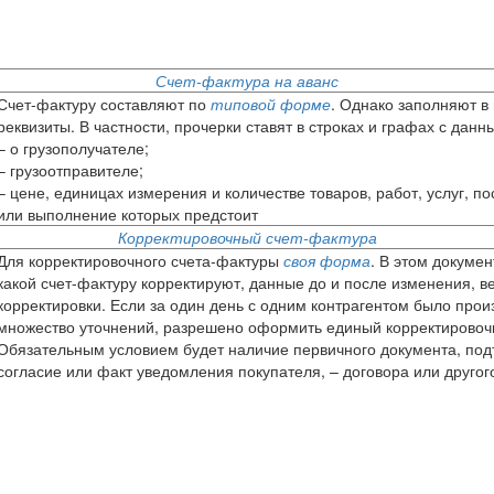
Счет-фактура на аванс
Счет-фактуру составляют по
типовой форме
. Однако заполняют в 
реквизиты. В частности, прочерки ставят в строках и графах с данн
– о грузополучателе;
– грузоотправителе;
– цене, единицах измерения и количестве товаров, работ, услуг, по
или выполнение которых предстоит
Корректировочный счет-фактура
Для корректировочного счета-фактуры
своя форма
. В этом докумен
какой счет-фактуру корректируют, данные до и после изменения, в
корректировки. Если за один день с одним контрагентом было прои
множество уточнений, разрешено оформить единый корректировоч
Обязательным условием будет наличие первичного документа, по
согласие или факт уведомления покупателя, – договора или друго