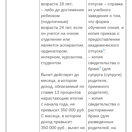
возраста 18 лет;
отпуске – справка
– либо до достижения
из учебного
ребенком
заведения о том,
(подопечным)
что форма
возраста 24 лет, если
обучения очная, и
он учится на очном
копия приказа о
отделении или
предоставлении
является аспирантом,
академического
9
ординатором,
отпуска
;
интерном, курсантом,
– копия
студентом.
свидетельства о
4
браке
(для
Вычет действует до
супруга (супруги)
месяца, в котором
родителя,
доход, облагаемый по
приемного
ставке 13 процентов
родителя);
нарастающим итогом
– копия
с начала года, не
свидетельства о
превысит 350 000 руб.
расторжении
С месяца, в котором
брака (для
доход превысит
разведенных
350 000 руб., вычет не
родителей, на