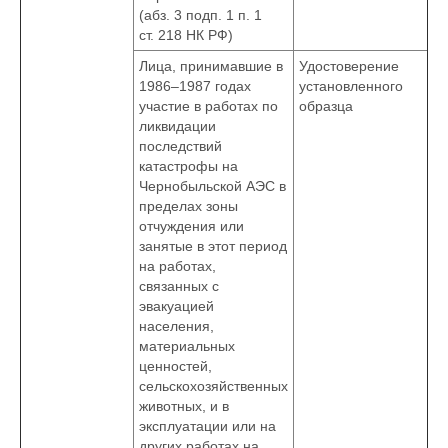
(абз. 3 подп. 1 п. 1
ст. 218 НК РФ)
Лица, принимавшие в
Удостоверение
1986–1987 годах
установленного
участие в работах по
образца
ликвидации
последствий
катастрофы на
Чернобыльской АЭС в
пределах зоны
отчуждения или
занятые в этот период
на работах,
связанных с
эвакуацией
населения,
материальных
ценностей,
сельскохозяйственных
животных, и в
эксплуатации или на
других работах на