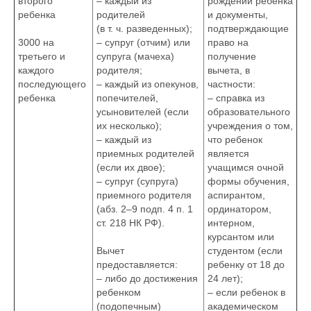
второго
– каждый из
рождении ребенка
ребенка
родителей
и документы,
(в т. ч. разведенных);
подтверждающие
3000 на
– супруг (отчим) или
право на
третьего и
супруга (мачеха)
получение
каждого
родителя;
вычета, в
последующего
– каждый из опекунов,
частности:
ребенка
попечителей,
– справка из
усыновителей (если
образовательного
их несколько);
учреждения о том,
– каждый из
что ребенок
приемных родителей
является
(если их двое);
учащимся очной
– супруг (супруга)
формы обучения,
приемного родителя
аспирантом,
(абз. 2–9 подп. 4 п. 1
ординатором,
ст. 218 НК РФ).
интерном,
курсантом или
Вычет
студентом (если
предоставляется:
ребенку от 18 до
– либо до достижения
24 лет);
ребенком
– если ребенок в
(подопечным)
академическом