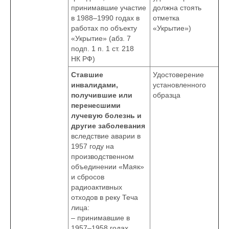
принимавшие участие
должна стоять
в 1988–1990 годах в
отметка
работах по объекту
«Укрытие»)
«Укрытие» (абз. 7
подп. 1 п. 1 ст. 218
НК РФ)
Ставшие
Удостоверение
инвалидами,
установленного
получившие или
образца
перенесшими
лучевую болезнь и
другие заболевания
вследствие аварии в
1957 году на
производственном
объединении «Маяк»
и сбросов
радиоактивных
отходов в реку Теча
лица:
– принимавшие в
1957–1958 годах