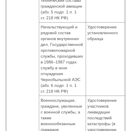
технический составы
гражданской авиации
(абз. 5 подп. 1 п. 1
ст. 218 НК РФ)
Начальствующий и
Удостоверение
рядовой состав
установленного
органов внутренних
образца
дел, Государственной
противопожарной
службы, проходивших
в 1986–1987 годах
службу в зоне
отчуждения
Чернобыльской АЭС
(абз. 6 подп. 1 п. 1
ст. 218 НК РФ)
Военнослужащие,
Удостоверение
граждане, уволенные
участников
с военной службы, а
ликвидации
также
последствий
военнообязанные
катастрофы (в
граждане,
удостоверении