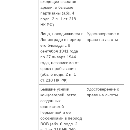
входящих в состав
армии, и бывшие
партизаны (абз. 4
подп. 2 п. 1 ст. 218
НК РФ)
Лица, находившиеся в
Удостоверение о
Ленинграде в период
праве на льготы
его блокады с 8
сентября 1941 года
по 27 января 1944
года, независимо от
срока пребывания
(абз. 5 подп. 2 п. 1
ст. 218 НК РФ)
Бывшие узники
Удостоверение о
концлагерей, гетто,
праве на льготы
созданных
фашистской
Германией и ее
союзниками в период
ВОВ (абз. 6 подп. 2
п. 1 ст. 218 НК РФ)