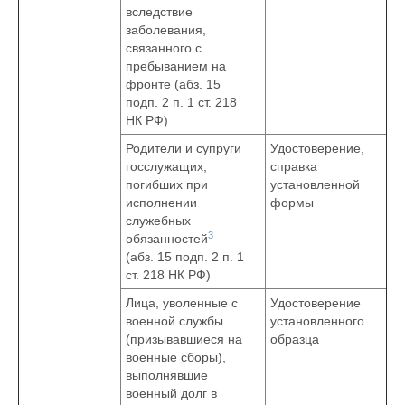
вследствие
заболевания,
связанного с
пребыванием на
фронте (абз. 15
подп. 2 п. 1 ст. 218
НК РФ)
Родители и супруги
Удостоверение,
госслужащих,
справка
погибших при
установленной
исполнении
формы
служебных
3
обязанностей
(абз. 15 подп. 2 п. 1
ст. 218 НК РФ)
Лица, уволенные с
Удостоверение
военной службы
установленного
(призывавшиеся на
образца
военные сборы),
выполнявшие
военный долг в