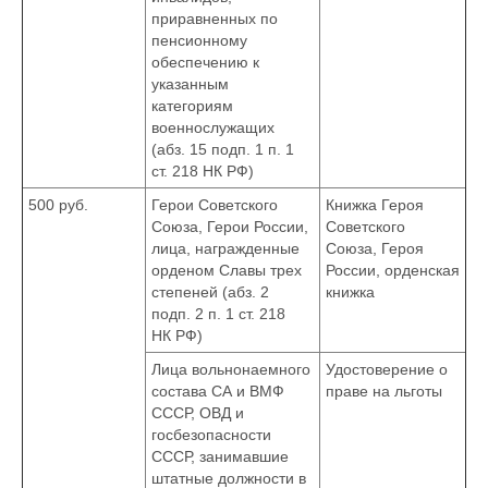
приравненных по
пенсионному
обеспечению к
указанным
категориям
военнослужащих
(абз. 15 подп. 1 п. 1
ст. 218 НК РФ)
500 руб.
Герои Советского
Книжка Героя
Союза, Герои России,
Советского
лица, награжденные
Союза, Героя
орденом Славы трех
России, орденская
степеней (абз. 2
книжка
подп. 2 п. 1 ст. 218
НК РФ)
Лица вольнонаемного
Удостоверение о
состава СА и ВМФ
праве на льготы
СССР, ОВД и
госбезопасности
СССР, занимавшие
штатные должности в