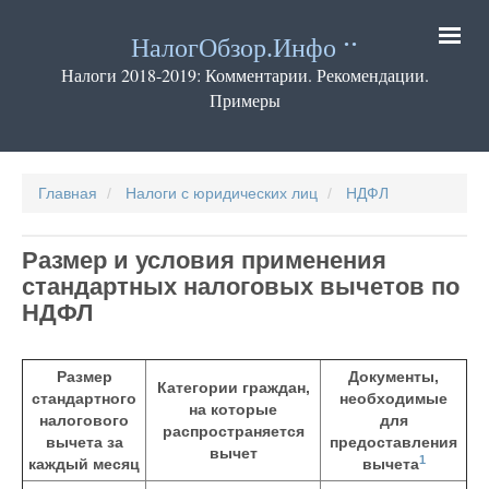
Перейти
к
НалогОбзор.Инфо
основному
содержанию
Налоги 2018-2019: Комментарии. Рекомендации.
Примеры
Основная
навигация
Главная
Налоги с юридических лиц
НДФЛ
Размер и условия применения
стандартных налоговых вычетов по
НДФЛ
Размер
Документы,
Категории граждан,
стандартного
необходимые
на которые
налогового
для
распространяется
вычета за
предоставления
вычет
1
каждый месяц
вычета