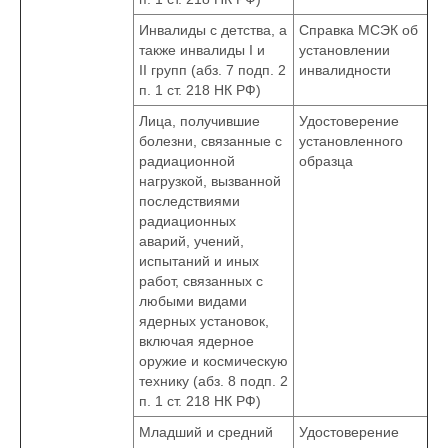
Инвалиды с детства, а
Справка МСЭК об
также инвалиды I и
установлении
II групп (абз. 7 подп. 2
инвалидности
п. 1 ст. 218 НК РФ)
Лица, получившие
Удостоверение
болезни, связанные с
установленного
радиационной
образца
нагрузкой, вызванной
последствиями
радиационных
аварий, учений,
испытаний и иных
работ, связанных с
любыми видами
ядерных установок,
включая ядерное
оружие и космическую
технику (абз. 8 подп. 2
п. 1 ст. 218 НК РФ)
Младший и средний
Удостоверение