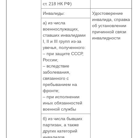
ст. 218 НК РФ)
Инвалиды:
Удостоверение
инвалида, справка
а) из числа
об установлении
военнослужащих,
причинной связи
ставших инвалидами
инвалидности
I, II и III групп из-за
увечья, полученного:
– при защите СССР,
России;
– вследствие
заболевания,
связанного с
пребыванием на
фронте;
– при исполнении
иных обязанностей
военной службы
б) из числа бывших
партизан, а также
других категорий
инвалидов,