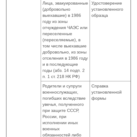
Лица, эвакуированные
Удостоверение
(добровольно
установленного
выехавшие) в 1986
образца
году из зоны
отчуждения ЧАЭС или
переселенные
(переселяемые), в
том числе выехавшие
добровольно, из зоны
отселения в 1986 году
и в последующие
годы (абз. 14 подп. 2
п. 1 ст. 218 НК РФ)
Родители и супруги
Справка
военнослужащих,
установленной
погибших вследствие
формы
увечья, полученного
при защите СССР,
России, при
исполнении иных
военных
обязанностей либо