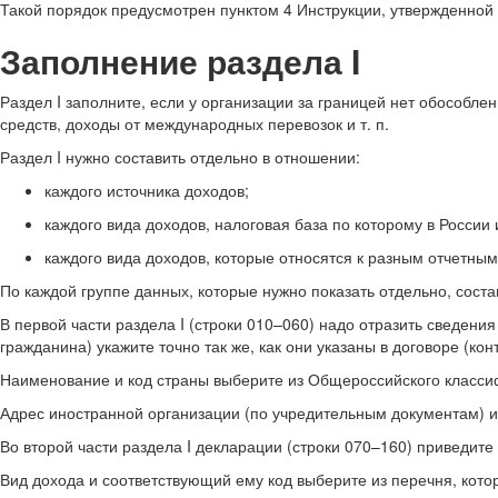
Такой порядок предусмотрен пунктом 4 Инструкции, утвержденной 
Заполнение раздела I
Раздел I заполните, если у организации за границей нет обособл
средств, доходы от международных перевозок и т. п.
Раздел I нужно составить отдельно в отношении:
каждого источника доходов;
каждого вида доходов, налоговая база по которому в России
каждого вида доходов, которые относятся к разным отчетны
По каждой группе данных, которые нужно показать отдельно, сост
В первой части раздела I (строки 010–060) надо отразить сведен
гражданина) укажите точно так же, как они указаны в договоре (ко
Наименование и код страны выберите из Общероссийского классиф
Адрес иностранной организации (по учредительным документам) ил
Во второй части раздела I декларации (строки 070–160) приведите
Вид дохода и соответствующий ему код выберите из перечня, кото