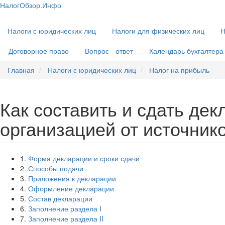
Перейти
НалогОбзор.Инфо
к
Налоги 2018-2019: Комментарии. Рекомендации. Примеры
Основная
основному
Налоги с юридических лиц
Налоги для физических лиц
Н
навигация
содержанию
Договорное право
Вопрос - ответ
Календарь бухгалтера
Главная
Налоги с юридических лиц
Налог на прибыль
Как составить и сдать де
организацией от источник
1.
Форма декларации и сроки сдачи
2.
Способы подачи
3.
Приложения к декларации
4.
Оформление декларации
5.
Состав декларации
6.
Заполнение раздела I
7.
Заполнение раздела II