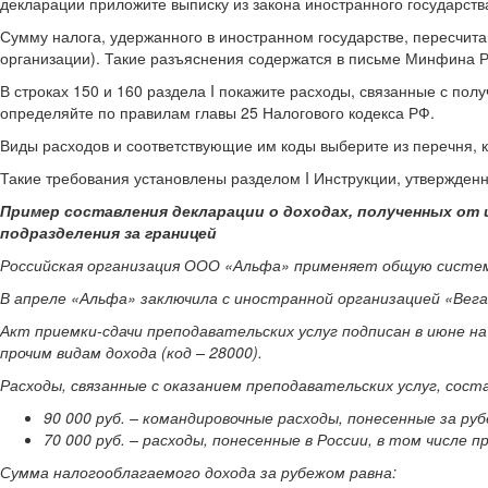
декларации приложите выписку из закона иностранного государства
Сумму налога, удержанного в иностранном государстве, пересчитай
организации). Такие разъяснения содержатся в письме Минфина Ро
В строках 150 и 160 раздела I покажите расходы, связанные с по
определяйте по правилам главы 25 Налогового кодекса РФ.
Виды расходов и соответствующие им коды выберите из перечня, к
Такие требования установлены разделом I Инструкции, утвержденн
Пример составления декларации о доходах, полученных от 
подразделения за границей
Российская организация ООО «Альфа» применяет общую систем
В апреле «Альфа» заключила с иностранной организацией «Вега
Акт приемки-сдачи преподавательских услуг подписан в июне на
прочим видам дохода (код – 28000).
Расходы, связанные с оказанием преподавательских услуг, соста
90 000 руб. – командировочные расходы, понесенные за ру
70 000 руб. – расходы, понесенные в России, в том числе 
Сумма налогооблагаемого дохода за рубежом равна: