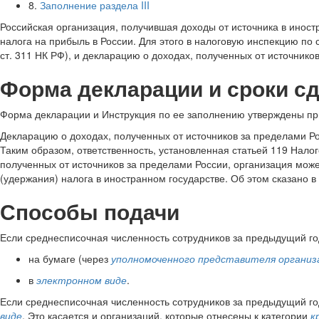
8.
Заполнение раздела III
Российская организация, получившая доходы от источника в иност
налога на прибыль в России. Для этого в налоговую инспекцию по
ст. 311 НК РФ), и декларацию о доходах, полученных от источников
Форма декларации и сроки с
Форма декларации и Инструкция по ее заполнению утверждены при
Декларацию о доходах, полученных от источников за пределами Ро
Таким образом, ответственность, установленная статьей 119 Нало
полученных от источников за пределами России, организация може
(удержания) налога в иностранном государстве. Об этом сказано в
Способы подачи
Если среднесписочная численность сотрудников за предыдущий год
на бумаге (через
уполномоченного представителя организ
в
электронном виде
.
Если среднесписочная численность сотрудников за предыдущий год
виде
. Это касается и организаций, которые отнесены к категории
к