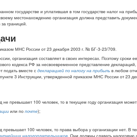
ранном государстве и уплатившая в том государстве налог на приб
 своему местонахождению организация должна представить документ
 за границей.
дачи
казом МНС России от 23 декабря 2003 г. № БГ-3-23/709.
ссии, организация составляет в своих интересах. Поэтому сроки е
гового кодекса РФ за несвоевременное представление деклараций,
т подать вместе с
декларацией по налогу на прибыль
в любом отч
 пункте 3 Инструкции, утвержденной приказом МНС России от 23 дек
 не превышает 100 человек, то в текущем году организация может
ации
или по
почте
);
 превышает 100 человек, то права выбора у организации нет. В т
рупнейших налогоплательщиков
. Они должны сдавать налоговую о