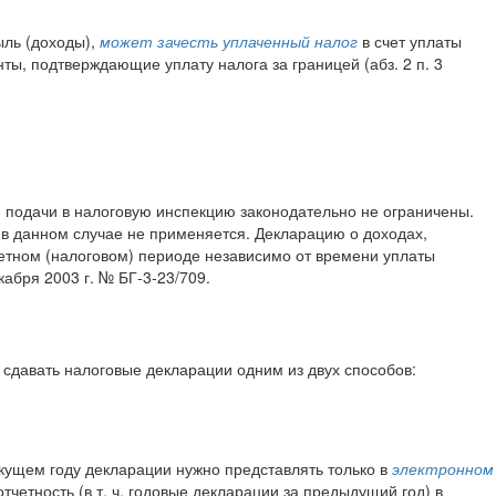
ыль (доходы),
может зачесть уплаченный налог
в счет уплаты
ы, подтверждающие уплату налога за границей (абз. 2 п. 3
е подачи в налоговую инспекцию законодательно не ограничены.
 в данном случае не применяется. Декларацию о доходах,
етном (налоговом) периоде независимо от времени уплаты
абря 2003 г. № БГ-3-23/709.
 сдавать налоговые декларации одним из двух способов:
екущем году декларации нужно представлять только в
электронном
тчетность (в т. ч. годовые декларации за предыдущий год) в