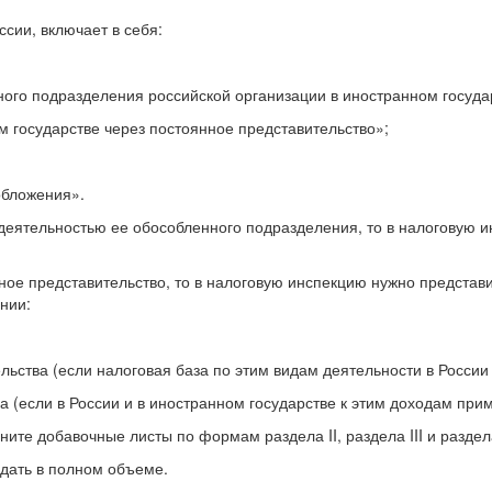
сии, включает в себя:
ого подразделения российской организации в иностранном госуда
 государстве через постоянное представительство»;
обложения».
деятельностью ее обособленного подразделения, то в налоговую ин
е представительство, то в налоговую инспекцию нужно представить 
ении:
льства (если налоговая база по этим видам деятельности в России
а (если в России и в иностранном государстве к этим доходам при
ните добавочные листы по формам раздела II, раздела III и раздел
сдать в полном объеме.