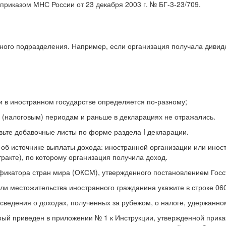
приказом МНС России от 23 декабря 2003 г. № БГ-3-23/709.
енного подразделения. Например, если организация получала дивид
 и в иностранном государстве определяется по-разному;
м (налоговым) периодам и раньше в декларациях не отражались.
авьте добавочные листы по форме раздела I декларации.
ия об источнике выплаты дохода: иностранной организации или ино
нтракте), по которому организация получила доход.
икатора стран мира (ОКСМ), утвержденного постановлением Госста
и местожительства иностранного гражданина укажите в строке 060
 сведения о доходах, полученных за рубежом, о налоге, удержанно
рый приведен в приложении № 1 к Инструкции, утвержденной приказ