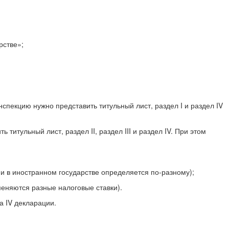
рстве»;
спекцию нужно представить титульный лист, раздел I и раздел IV
титульный лист, раздел II, раздел III и раздел IV. При этом
 и в иностранном государстве определяется по-разному);
меняются разные налоговые ставки).
а IV декларации.