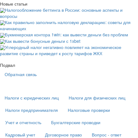
Новые статьи
Налогообложение беттинга в России: основные аспекты и
вопросы
Как правильно заполнить налоговую декларацию: советы для
начинающих
Букмекерская контора 1win: как вывести деньги без проблем
Как вывести бонусные деньги с 1xbet
Углеродный налог негативно повлияет на экономическое
развитие страны и приведет к росту тарифов ЖКХ
Подвал
Обратная связь
Основная
навигация
(
Налоги с юридических лиц
Налоги для физических лиц
в
подвале)
Налоги предпринимателя
Налоговые проверки
Учет и отчетность
Бухгалтерские проводки
Кадровый учет
Договорное право
Вопрос - ответ