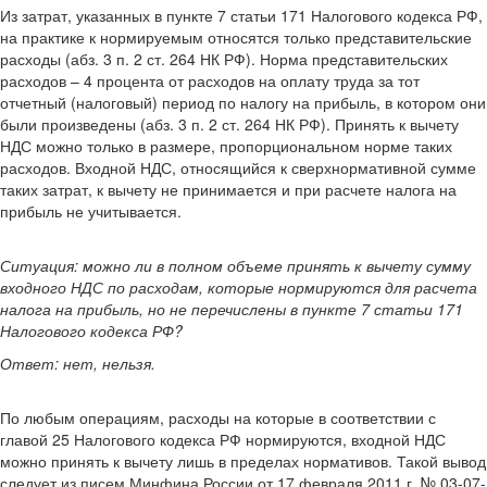
Из затрат, указанных в пункте 7 статьи 171 Налогового кодекса РФ,
на практике к нормируемым относятся только представительские
расходы (абз. 3 п. 2 ст. 264 НК РФ). Норма представительских
расходов – 4 процента от расходов на оплату труда за тот
отчетный (налоговый) период по налогу на прибыль, в котором они
были произведены (абз. 3 п. 2 ст. 264 НК РФ). Принять к вычету
НДС можно только в размере, пропорциональном норме таких
расходов. Входной НДС, относящийся к сверхнормативной сумме
таких затрат, к вычету не принимается и при расчете налога на
прибыль не учитывается.
Ситуация: можно ли в полном объеме принять к вычету сумму
входного НДС по расходам, которые нормируются для расчета
налога на прибыль, но не перечислены в пункте 7 статьи 171
Налогового кодекса РФ?
Ответ: нет, нельзя.
По любым операциям, расходы на которые в соответствии с
главой 25 Налогового кодекса РФ нормируются, входной НДС
можно принять к вычету лишь в пределах нормативов. Такой вывод
следует из писем Минфина России от 17 февраля 2011 г. № 03-07-