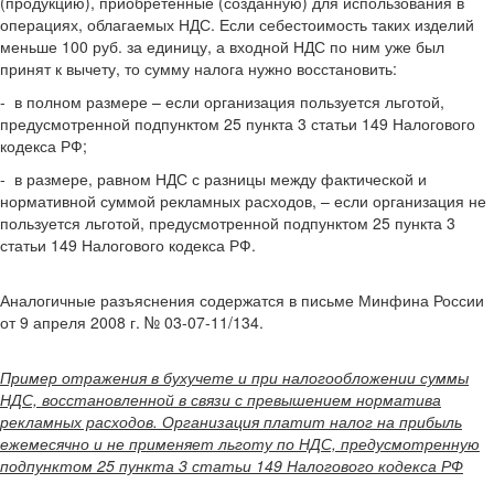
(продукцию), приобретенные (созданную) для использования в
операциях, облагаемых НДС. Если себестоимость таких изделий
меньше 100 руб. за единицу, а входной НДС по ним уже был
принят к вычету, то сумму налога нужно восстановить:
- в полном размере – если организация пользуется льготой,
предусмотренной подпунктом 25 пункта 3 статьи 149 Налогового
кодекса РФ;
- в размере, равном НДС с разницы между фактической и
нормативной суммой рекламных расходов, – если организация не
пользуется льготой, предусмотренной подпунктом 25 пункта 3
статьи 149 Налогового кодекса РФ.
Аналогичные разъяснения содержатся в письме Минфина России
от 9 апреля 2008 г. № 03-07-11/134.
Пример отражения в бухучете и при налогообложении суммы
НДС, восстановленной в связи с превышением норматива
рекламных расходов. Организация платит налог на прибыль
ежемесячно и не применяет льготу по НДС, предусмотренную
подпунктом 25 пункта 3 статьи 149 Налогового кодекса РФ