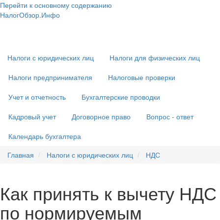
Перейти к основному содержанию
НалогОбзор.Инфо
Налоги 2018-2019: Комментарии. Рекомендации. Примеры
Основная
навигация
Налоги с юридических лиц
Налоги для физических лиц
Налоги предпринимателя
Налоговые проверки
Учет и отчетность
Бухгалтерские проводки
Кадровый учет
Договорное право
Вопрос - ответ
Календарь бухгалтера
Главная
Налоги с юридических лиц
НДС
Как принять к вычету НДС
по нормируемым