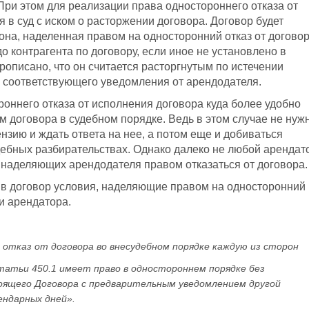
. При этом для реализации права одностороннего отказа от
 в суд с иском о расторжении договора. Договор будет
рона, наделенная правом на односторонний отказ от договор
 контрагента по договору, если иное не установлено в
рописано, что он считается расторгнутым по истечении
 соответствующего уведомления от арендодателя.
оннего отказа от исполнения договора куда более удобно
 договора в судебном порядке. Ведь в этом случае не нуж
зию и ждать ответа на нее, а потом еще и добиваться
дебных разбирательствах. Однако далеко не любой арендат
 наделяющих арендодателя правом отказаться от договора.
ь в договор условия, наделяющие правом на односторонний
 и арендатора.
 отказ от договора во внесудебном порядке каждую из сторон
татьи 450.1 имеет право в одностороннем порядке без
оящего Договора с предварительным уведомлением другой
ендарных дней».