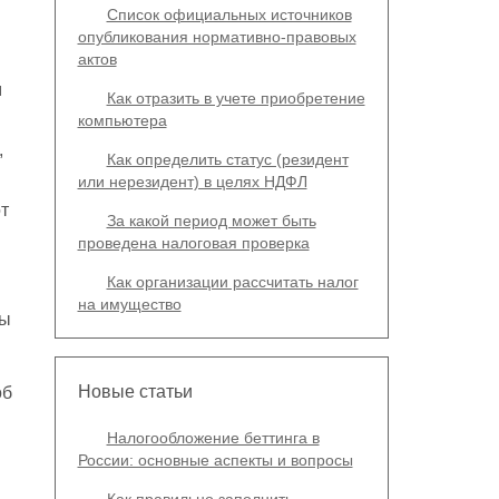
Список официальных источников
опубликования нормативно-правовых
актов
м
Как отразить в учете приобретение
компьютера
,
Как определить статус (резидент
или нерезидент) в целях НДФЛ
т
За какой период может быть
проведена налоговая проверка
Как организации рассчитать налог
на имущество
ры
Новые статьи
об
Налогообложение беттинга в
России: основные аспекты и вопросы