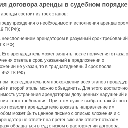
ия договора аренды в судебном порядке
аренды состоит из трех этапов:
предупреждения о необходимости исполнения арендаторо
19 ГК РФ);
 с неисполнением арендатором в разумный срок требований
ГК РФ);
. Его арендодатель может заявить после получения отказа о
чения ответа в срок, указанный в предложении о
ожении не указан, то в тридцатидневный срок после
 452 ГК РФ).
льном последовательном прохождении всех этапов процеду
й и второй этапы можно объединить. Для этого достаточно
одимость устранения арендатором допущенных нарушений и
ния этого требования. При этом лучше выбрать такой спос
ого позволит арендодателю доказать направление им
особом может быть ценное письмо с описью вложения и с
арендатор не ответит на претензию или ответит отказом
азу обращаться в суд с иском о расторжении договора.