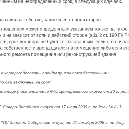
юченным на неопределенный срок) в следующих случаях.
казания на событие, зависящее от воли сторон.
тношениях может определяться указанием только на такое
 не зависит от воли и действий сторон (абз. 2 ст. 190 ГК Р
сти, срок договора не будет согласованным, если его начал
ва собственности арендодателя на помещение либо если ег
ьного ремонта помещения или реконструкцией здания.
й, в которых договоры аренды признаются бессрочными
и они заключены на срок:
ендатору (постановление ФАС Центрального округа от 20 апрел
 Северо-Западного округа от 17 июля 2009 г. по делу № А13-
ФАС Западно-Сибирского округа от 21 декабря 2009 г. по делу