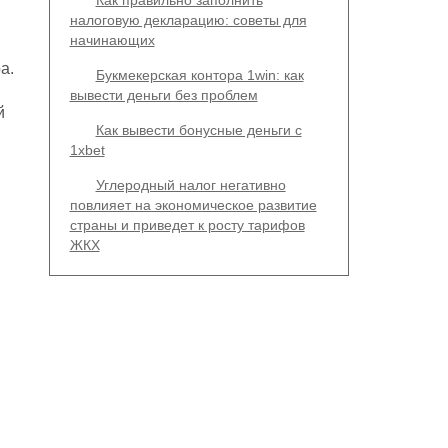
Как правильно заполнить
налоговую декларацию: советы для
начинающих
а.
Букмекерская контора 1win: как
вывести деньги без проблем
й
Как вывести бонусные деньги с
1xbet
Углеродный налог негативно
повлияет на экономическое развитие
страны и приведет к росту тарифов
ЖКХ