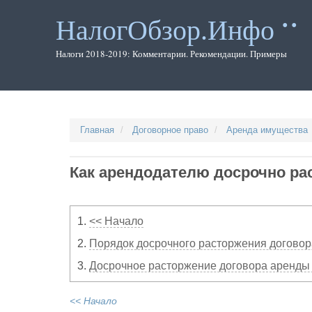
Перейти
к
НалогОбзор.Инфо
основному
содержанию
Налоги 2018-2019: Комментарии. Рекомендации. Примеры
Главная
Договорное право
Аренда имущества
Как арендодателю досрочно ра
1.
<< Начало
2.
Порядок досрочного расторжения договор
3.
Досрочное расторжение договора аренды 
<< Начало