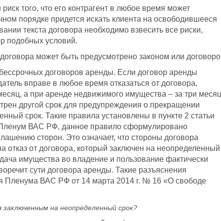
 риск того, что его контрагент в любое время может
очном порядке придется искать клиента на освободившееся
ании текста договора необходимо взвесить все риски,
р подобных условий.
 договора может быть предусмотрено законом или договоро
я бессрочных договоров аренды. Если договор аренды
атель вправе в любое время отказаться от договора,
месяц, а при аренде недвижимого имущества – за три месяц
отрен другой срок для предупреждения о прекращении
нный срок. Такие правила установлены в пункте 2 статьи
л Пленум ВАС РФ, данное правило сформулировано
лашению сторон. Это означает, что стороны договора
а отказ от договора, который заключен на неопределенный
редача имущества во владение и пользование фактически
воречит сути договора аренды. Такие разъяснения
я Пленума ВАС РФ от 14 марта 2014 г. № 16 «О свободе
ся заключенным на неопределенный срок?