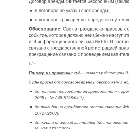
Договор аренды считается бессрочным (закл
в договоре не указан срок аренды;
в договоре срок аренды определен путем у
Обоснование:
Срок в гражданско-правовых о
событие, которое должно неизбежно наступить и
п. 4 информационного письма № 66). В частно
связано с государственной регистрацией пра
прекращение связано с проведением капител
r />
Пример из практики
: суды назвали ряд ситуаци
Суды признают договоры аренды бессрочными, есл
до полного присоединения арендодателя к ар
2005 г. № А48-5198/04-7);
до ликвидации арендатора (постановление ФАС
10727/2008);
до начала плановой застройки (постановление 
№ А75-2721/2009);