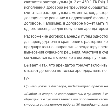
считается расторгнутым (п. 2 ст. 450.1 ГК РФ)
исполнения договора не требуется обращаться
считаться расторгнутым с момента, когда сто
доведет свое решение в надлежащей форме до
договоре. Например, в договоре может быть п
одного месяца со дня получения арендатором
Расторжение договора аренды путем одностор
для арендодателя в сравнении с расторжением
предварительно направлять арендатору претен
вынесения судебного решения, участвуя в су
соглашается на включение в договор пунктов,
Бывает и так, что арендатор требует включит
отказ от договора не только арендодателя, но
r />
Пример условия договора, наделяющего правом на
«Любая из сторон в соответствии с пунктом 1 с
обращения в суд отказаться от исполнения наст
стороны в письменном виде за 30 (тридцать) кал