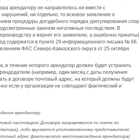
ора арендатору не направлялось ни вместе с
арушений, ни отдельно, то исковое заявление о
нием процедуры досудебного порядка урегулирования спор
редусмотренные законом негативные последствия. В
к производству и вернет его заявителю, а ошибочно приняты
вод содержится в пункте 29 информационного письма № 66.
влением ФАС Северо-Кавказского округа от 25 октября
, в течение которого арендатор должен будет устранить
рендодателю (например, один месяц с даты получения
вать в договоре почтовый адрес, на который должны будут
нно если у организации не совпадают фактический и
ждения арендатору
словий настоящего Договора направляются по почте по
ндатора), либо вручаются уполномоченному представителю
 (полный адрес фактического местонахождения арендатора).