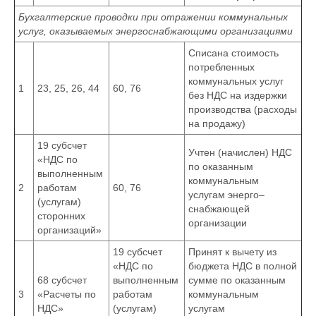
Бухгалтерские проводки при отражении коммунальных
услуг, оказываемых энергоснабжающими организациями
Списана стоимость
потребленных
коммунальных услуг
1
23, 25, 26, 44
60, 76
без НДС на издержки
производства (расходы
на продажу)
19 субсчет
Учтен (начислен) НДС
«НДС по
по оказанным
выполненным
коммунальным
2
работам
60, 76
услугам энерго–
(услугам)
снабжающей
сторонних
организации
организаций»
19 субсчет
Принят к вычету из
«НДС по
бюджета НДС в полной
68 субсчет
выполненным
сумме по оказанным
3
«Расчеты по
работам
коммунальным
НДС»
(услугам)
услугам