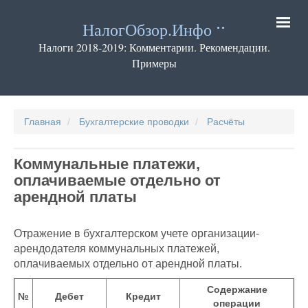
Перейти
к
НалогОбзор.Инфо
основному
содержанию
Налоги 2018-2019: Комментарии. Рекомендации.
Примеры
Основная
навигация
Главная
Бухгалтерские проводки
Расчёты
Коммунальные платежи,
оплачиваемые отдельно от
арендной платы
Отражение в бухгалтерском учете организации-
арендодателя коммунальных платежей,
оплачиваемых отдельно от арендной платы.
Содержание
№
Дебет
Кредит
операции