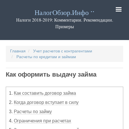
Перейти
к
НалогОбзор.Инфо
основному
содержанию
Налоги 2018-2019: Комментарии. Рекомендации.
Примеры
Основная
навигация
Главная
Учет расчетов с контрагентами
Расчеты по кредитам и займам
Как оформить выдачу займа
1.
Как составить договор займа
2.
Когда договор вступает в силу
3.
Расчеты по займу
4.
Ограничения при расчетах