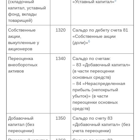
5
(складочный
«Уставный капитал»
капитал, уставный
фонд, вклады
товарищей)
Собственные
1320
Сальдо по дебету счета 81
акции,
«Собственные акции
6
выкупленные у
(доли)»
акционеров
Переоценка
1340
Сальдо по счетам:
внеоборотных
– 83 «Добавочный капитал»
активов
(в части переоценки
основных средств)
– 84 «Нераспределенная
прибыль (непокрытый
убыток)» (в части
переоценки основных
средств)
Добавочный
1350
Сальдо по счету 83
капитал (без
«Добавочный капитал» (без
переоценки)
учета переоценки)