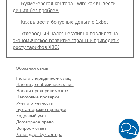
Букмекерская контора 1win: как вывести
деньги без проблем
Как вывести бонусные деньги с 1xbet
Углеродный налог негативно повлияет на
экономическое развитие страны и приведет к
росту тарифов ЖКХ
Подвал
Обратная связь
Основная
Налоги с юридических лиц
навигация
Налоги для физических лиц
(
Налоги предпринимателя
в
Налоговые проверки
подвале)
Учет и отчетность
Бухгалтерские проводки
Кадровый учет
Договорное право
Вопрос - ответ
Календарь бухгалтера