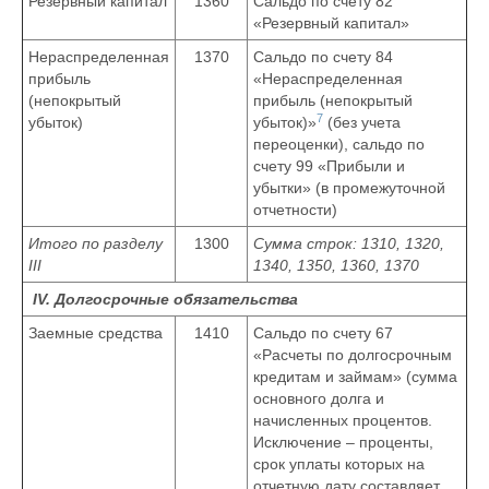
Резервный капитал
1360
Сальдо по счету 82
«Резервный капитал»
Нераспределенная
1370
Сальдо по счету 84
прибыль
«Нераспределенная
(непокрытый
прибыль (непокрытый
7
убыток)
убыток)»
(без учета
переоценки), сальдо по
счету 99 «Прибыли и
убытки» (в промежуточной
отчетности)
Итого по разделу
1300
Сумма строк: 1310, 1320,
III
1340, 1350, 1360, 1370
IV. Долгосрочные обязательства
Заемные средства
1410
Сальдо по счету 67
«Расчеты по долгосрочным
кредитам и займам» (сумма
основного долга и
начисленных процентов.
Исключение – проценты,
срок уплаты которых на
отчетную дату составляет