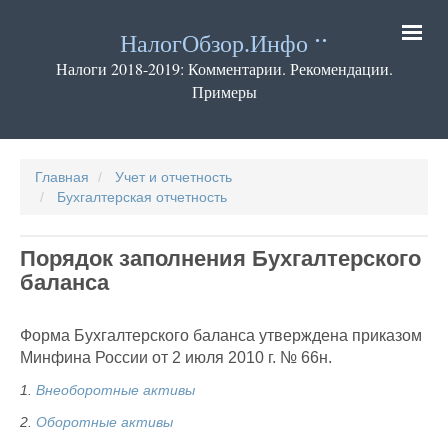
Перейти
к
НалогОбзор.Инфо
основному
содержанию
Налоги 2018-2019: Комментарии. Рекомендации.
Примеры
Основная
навигация
Главная
Учет и отчетность
Бухгалтерская отчетность
Порядок заполнения Бухгалтерского
баланса
Форма Бухгалтерского баланса утверждена приказом
Минфина России от 2 июля 2010 г. № 66н.
1.
Внеоборотные активы
2.
Оборотные активы