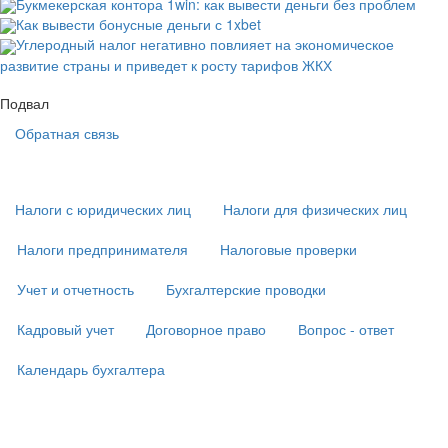
Букмекерская контора 1win: как вывести деньги без проблем
Как вывести бонусные деньги с 1xbet
Углеродный налог негативно повлияет на экономическое
развитие страны и приведет к росту тарифов ЖКХ
Подвал
Обратная связь
Основная
навигация
(
Налоги с юридических лиц
Налоги для физических лиц
в
подвале)
Налоги предпринимателя
Налоговые проверки
Учет и отчетность
Бухгалтерские проводки
Кадровый учет
Договорное право
Вопрос - ответ
Календарь бухгалтера