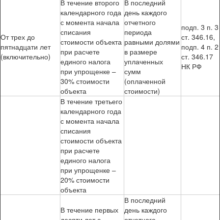
В течение второго
В последний
календарного года
день каждого
с момента начала
отчетного
подп. 3 п. 3
списания
периода
От трех до
ст. 346.16,
стоимости объекта
равными долями
пятнадцати лет
подп. 4 п. 2
при расчете
в размере
(включительно)
ст. 346.17
единого налога
уплаченных
НК РФ
при упрощенке –
сумм
30% стоимости
(оплаченной
объекта
стоимости)
В течение третьего
календарного года
с момента начала
списания
стоимости объекта
при расчете
единого налога
при упрощенке –
20% стоимости
объекта
В последний
В течение первых
день каждого
десяти лет с
отчетного