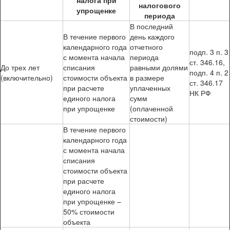
налога при
налогового
упрощенке
периода
В последний
В течение первого
день каждого
календарного года
отчетного
подп. 3 п. 3
с момента начала
периода
ст. 346.16,
До трех лет
списания
равными долями
подп. 4 п. 2
(включительно)
стоимости объекта
в размере
ст. 346.17
при расчете
уплаченных
НК РФ
единого налога
сумм
при упрощенке
(оплаченной
стоимости)
В течение первого
календарного года
с момента начала
списания
стоимости объекта
при расчете
единого налога
при упрощенке –
50% стоимости
объекта