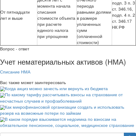
подп. 3 п. 3
момента начала
периода
ст. 346.16,
От пятнадцати
списания
равными долями
подп. 4 п. 2
лет и выше
стоимости объекта
в размере
ст. 346.17
при расчете
уплаченных
НК РФ
единого налога
сумм
при упрощенке
(оплаченной
стоимости)
Вопрос - ответ
Учет нематериальных активов (НМА)
Списание НМА
Вас также может заинтересовать
Когда акциз можно зачесть или вернуть из бюджета
По какому тарифу рассчитывать взносы на страхование от
несчастных случаев и профзаболеваний
Как микрофинансовой организации создать и использовать
резерв на возможные потери по займам
В каком порядке взыскивается недоимка по взносам на
обязательное пенсионное, социальное, медицинское страхование
Search