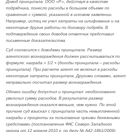
Довод принципала: ООО «Р.», действуя в качестве
подрядчика, понесло расходы в большем объеме по
сравнению с суммой, указанной в исковом заявлении.
Например, истец не учел затраты на шлифование и на
некоторые другие работы по договору подряда. В
подтверждение своих доводов ответчик представил
письменные доказательства.
Суд согласился с доводами принципала. Размер
агентского вознаграждения должен рассчитываться по
формуле: награда = 1/2 × (доходы принципала – расходы
принципала). При расчете агент не включил в расходы
некоторые затраты принципала. Другими словами, агент
неправильно посчитал размер вознаграждения.
Однако ошибку допустил и принципал: необоснованно
увеличил сумму расходов. В результате размер
вознаграждения оказался меньше, чем нужно. По этой
причине суд взыскал с принципала часть невыплаченной
награды и проценты за пользование чужими денежными
средствами (постановление ФАС Северо-Западного
округа от 12 апреля 2010 г. по делу № А42-1861/2009).