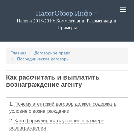
Перейти
к
НалогОбзор.Инфо
основному
содержанию
Налоги 2018-2019: Комментарии. Рекомендации.
Примеры
Основная
навигация
Главная
Договорное право
Посреднические договоры
Как рассчитать и выплатить
вознаграждение агенту
1.
Почему агентский договор должен содержать
условие о вознаграждении
2.
Как сформулировать условие о размере
вознаграждения