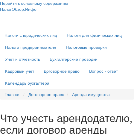
Перейти к основному содержанию
НалогОбзор.Инфо
Налоги 2018-2019: Комментарии. Рекомендации. Примеры
Основная
навигация
Налоги с юридических лиц
Налоги для физических лиц
Налоги предпринимателя
Налоговые проверки
Учет и отчетность
Бухгалтерские проводки
Кадровый учет
Договорное право
Вопрос - ответ
Календарь бухгалтера
Главная
Договорное право
Аренда имущества
Что учесть арендодателю,
если договор аренды