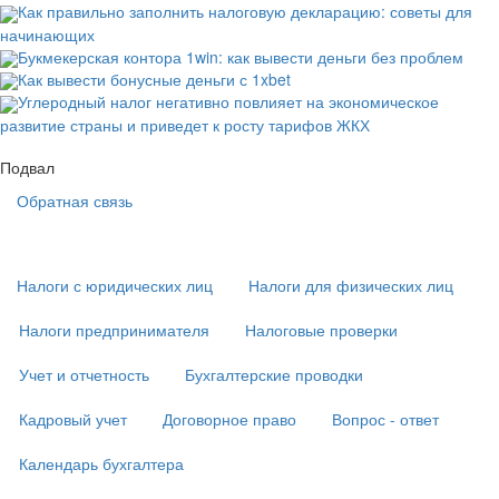
Как правильно заполнить налоговую декларацию: советы для
начинающих
Букмекерская контора 1win: как вывести деньги без проблем
Как вывести бонусные деньги с 1xbet
Углеродный налог негативно повлияет на экономическое
развитие страны и приведет к росту тарифов ЖКХ
Подвал
Обратная связь
Основная
навигация
(
Налоги с юридических лиц
Налоги для физических лиц
в
подвале)
Налоги предпринимателя
Налоговые проверки
Учет и отчетность
Бухгалтерские проводки
Кадровый учет
Договорное право
Вопрос - ответ
Календарь бухгалтера