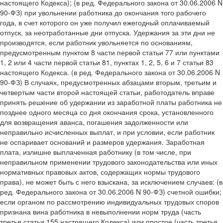
настоящего Кодекса); (в ред. Федерального закона от 30.06.2006 N
90-ФЗ) при увольнении работника до окончания того рабочего
года, в счет которого он уже получил ежегодный оплачиваемый
отпуск, за неотработанные дни отпуска. Удержания за эти дни не
производятся, если работник увольняется по основаниям,
предусмотренным пунктом 8 части первой статьи 77 или пунктами
1, 2 или 4 части первой статьи 81, пунктах 1, 2, 5, 6 и 7 статьи 83
настоящего Кодекса. (в ред. Федерального закона от 30.06.2006 N
90-ФЗ) В случаях, предусмотренных абзацами вторым, третьим и
четвертым части второй настоящей статьи, работодатель вправе
принять решение об удержании из заработной платы работника не
позднее одного месяца со дня окончания срока, установленного
для возвращения аванса, погашения задолженности или
неправильно исчисленных выплат, и при условии, если работник
не оспаривает оснований и размеров удержания. Заработная
плата, излишне выплаченная работнику (в том числе, при
неправильном применении трудового законодательства или иных
нормативных правовых актов, содержащих нормы трудового
права), не может быть с него взыскана, за исключением случаев: (в
ред. Федерального закона от 30.06.2006 N 90-ФЗ) счетной ошибки;
если органом по рассмотрению индивидуальных трудовых споров
признана вина работника в невыполнении норм труда (часть
третья статьи 155 настоящего Кодекса) или простое (часть третья