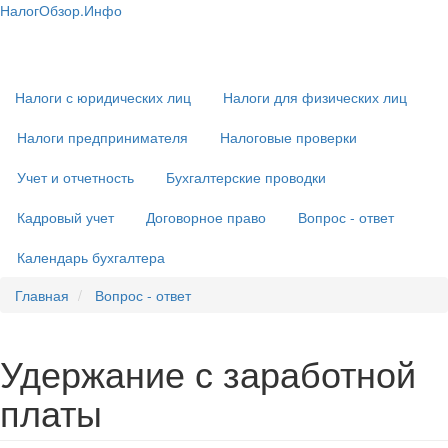
Перейти
НалогОбзор.Инфо
к
Налоги 2018-2019: Комментарии. Рекомендации. Примеры
Основная
основному
навигация
содержанию
Налоги с юридических лиц
Налоги для физических лиц
Налоги предпринимателя
Налоговые проверки
Учет и отчетность
Бухгалтерские проводки
Кадровый учет
Договорное право
Вопрос - ответ
Календарь бухгалтера
Главная
Вопрос - ответ
Удержание с заработной
платы