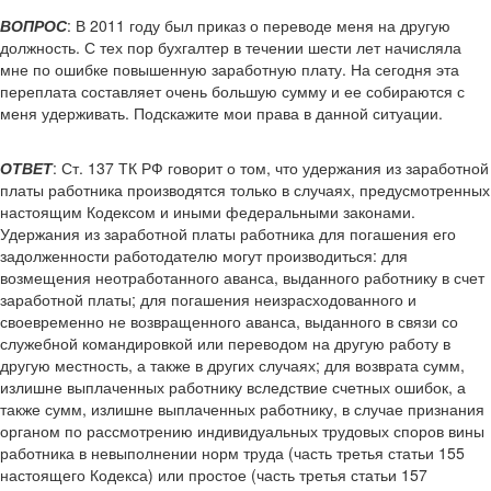
ВОПРОС
: В 2011 году был приказ о переводе меня на другую
должность. С тех пор бухгалтер в течении шести лет начисляла
мне по ошибке повышенную заработную плату. На сегодня эта
переплата составляет очень большую сумму и ее собираются с
меня удерживать. Подскажите мои права в данной ситуации.
ОТВЕТ
: Ст. 137 ТК РФ говорит о том, что удержания из заработной
платы работника производятся только в случаях, предусмотренных
настоящим Кодексом и иными федеральными законами.
Удержания из заработной платы работника для погашения его
задолженности работодателю могут производиться: для
возмещения неотработанного аванса, выданного работнику в счет
заработной платы; для погашения неизрасходованного и
своевременно не возвращенного аванса, выданного в связи со
служебной командировкой или переводом на другую работу в
другую местность, а также в других случаях; для возврата сумм,
излишне выплаченных работнику вследствие счетных ошибок, а
также сумм, излишне выплаченных работнику, в случае признания
органом по рассмотрению индивидуальных трудовых споров вины
работника в невыполнении норм труда (часть третья статьи 155
настоящего Кодекса) или простое (часть третья статьи 157