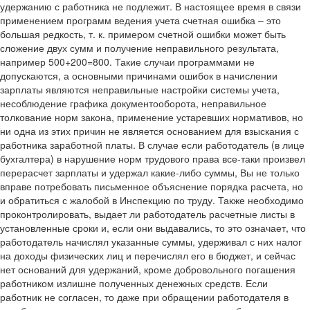
удержанию с работника не подлежит. В настоящее время в связи
применением программ ведения учета счетная ошибка – это
большая редкость, т. к. примером счетной ошибки может быть
сложение двух сумм и получение неправильного результата,
например 500+200=800. Такие случаи программами не
допускаются, а основными причинами ошибок в начислении
зарплаты являются неправильные настройки системы учета,
несоблюдение графика документооборота, неправильное
толкование норм закона, применение устаревших нормативов, но
ни одна из этих причин не является основанием для взыскания с
работника заработной платы. В случае если работодатель (в лице
бухгалтера) в нарушение норм трудового права все-таки произвел
перерасчет зарплаты и удержал какие-либо суммы, Вы не только
вправе потребовать письменное объяснение порядка расчета, но
и обратиться с жалобой в Инспекцию по труду. Также необходимо
проконтролировать, выдает ли работодатель расчетные листы в
установленные сроки и, если они выдавались, то это означает, что
работодатель начислял указанные суммы, удерживал с них налог
на доходы физических лиц и перечислял его в бюджет, и сейчас
нет оснований для удержаний, кроме добровольного погашения
работником излишне полученных денежных средств. Если
работник не согласен, то даже при обращении работодателя в