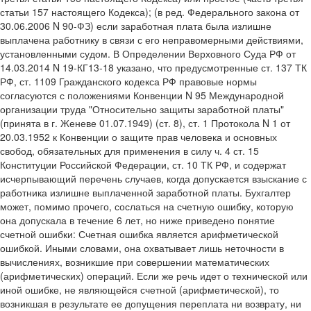
статьи 157 настоящего Кодекса); (в ред. Федерального закона от
30.06.2006 N 90-ФЗ) если заработная плата была излишне
выплачена работнику в связи с его неправомерными действиями,
установленными судом. В Определении Верховного Суда РФ от
14.03.2014 N 19-КГ13-18 указано, что предусмотренные ст. 137 ТК
РФ, ст. 1109 Гражданского кодекса РФ правовые нормы
согласуются с положениями Конвенции N 95 Международной
организации труда "Относительно защиты заработной платы"
(принята в г. Женеве 01.07.1949) (ст. 8), ст. 1 Протокола N 1 от
20.03.1952 к Конвенции о защите прав человека и основных
свобод, обязательных для применения в силу ч. 4 ст. 15
Конституции Российской Федерации, ст. 10 ТК РФ, и содержат
исчерпывающий перечень случаев, когда допускается взыскание с
работника излишне выплаченной заработной платы. Бухгалтер
может, помимо прочего, сослаться на счетную ошибку, которую
она допускала в течение 6 лет, но ниже приведено понятие
счетной ошибки: Счетная ошибка является арифметической
ошибкой. Иными словами, она охватывает лишь неточности в
вычислениях, возникшие при совершении математических
(арифметических) операций. Если же речь идет о технической или
иной ошибке, не являющейся счетной (арифметической), то
возникшая в результате ее допущения переплата ни возврату, ни