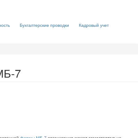
ность
Бухгалтерские проводки
Кадровый учет
МБ-7
ированной
формы МБ-7
организация может самостоятельно