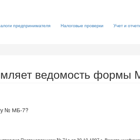
алоги предпринимателя
Налоговые проверки
Учет и отчет
рмляет ведомость формы 
му № МБ-7?
утвердил Постановлением № 71а от 30.10.1997 г. Вместо унифиц