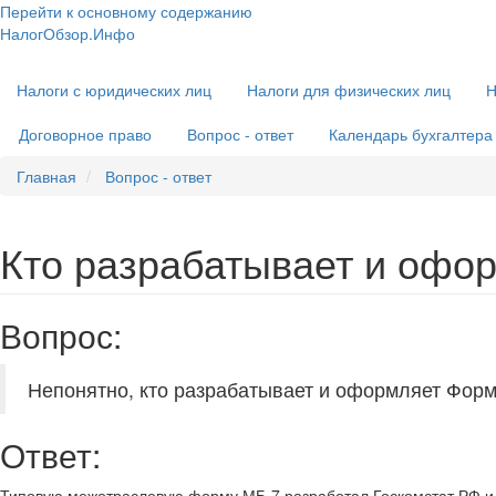
Перейти к основному содержанию
НалогОбзор.Инфо
Налоги 2018-2019: Комментарии. Рекомендации. Примеры
Основная
Налоги с юридических лиц
Налоги для физических лиц
Н
навигация
Договорное право
Вопрос - ответ
Календарь бухгалтера
Главная
Вопрос - ответ
Кто разрабатывает и офо
Вопрос:
Непонятно, кто разрабатывает и оформляет Фор
Ответ:
Типовую межотраслевую форму МБ-7 разработал Госкомстат РФ и 