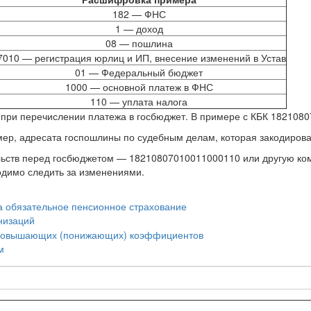
182 — ФНС
1 — доход
08 — пошлина
7010 — регистрация юрлиц и ИП, внесение изменений в Устав
01 — Федеральный бюджет
1000 — основной платеж в ФНС
110 — уплата налога
ан при перечислении платежа в госбюджет. В примере с КБК 18210
мер, адресата госпошлины по судебным делам, которая закодирова
тельств перед госбюджетом — 18210807010011000110 или другую ко
одимо следить за изменениями.
а обязательное пенсионное страхование
низаций
м повышающих (понижающих) коэффициентов
м