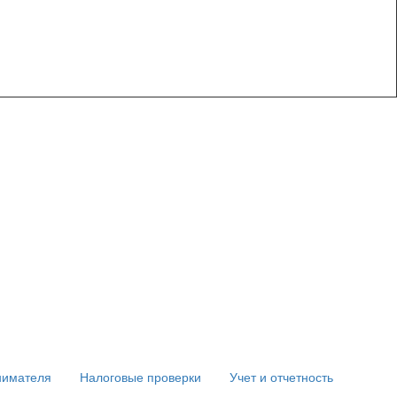
нимателя
Налоговые проверки
Учет и отчетность