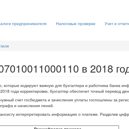
алоги предпринимателя
Налоговые проверки
Учет и отчет
ателя
7010011000110 в 2018 го
 которые кодируют важную для бухгалтера и работника банка инф
018 года корректировки, бухгалтер обеспечит точный перевод ден
 нужный счет госбюджета и зачисления уплаты госпошлины за реги
штрафа и начисления пеней.
ансисту интерпретировать информацию о платеже. Разделив цифры
Расшифровка примера