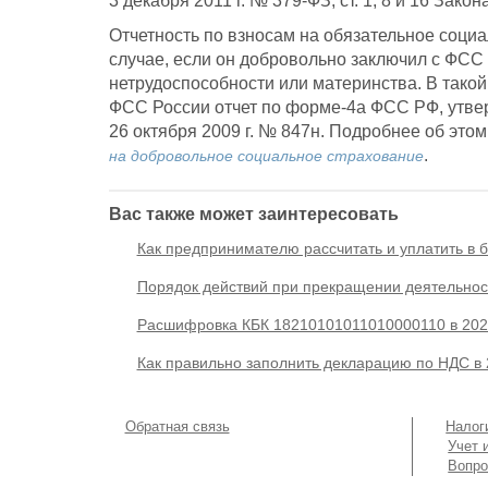
3 декабря 2011 г. № 379-ФЗ, ст. 1, 8 и 16 Закон
Отчетность по взносам на обязательное соци
случае, если он добровольно заключил с ФСС
нетрудоспособности или материнства. В такой
ФСС России отчет по форме-4а ФСС РФ, утве
26 октября 2009 г. № 847н. Подробнее об этом
.
на добровольное социальное страхование
Вас также может заинтересовать
Как предпринимателю рассчитать и уплатить в
Порядок действий при прекращении деятельност
Расшифровка КБК 18210101011010000110 в 202
Как правильно заполнить декларацию по НДС в 
Основна
Подвал
Обратная связь
Налог
навигаци
Учет 
(
Вопро
в