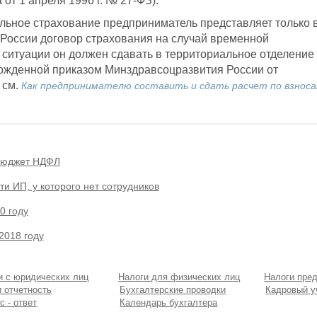
а от 1 апреля 1996 г. № 27-ФЗ).
альное страхование предприниматель представляет только 
 России договор страхования на случай временной
 ситуации он должен сдавать в территориальное отделение
ржденной приказом Минздравсоцразвития России от
 см.
Как предпринимателю составить и сдать расчет по взнос
 бюджет НДФЛ
и ИП, у которого нет сотрудников
0 году
2018 году
я
и с юридических лиц
Налоги для физических лиц
Налоги пре
я
и отчетность
Бухгалтерские проводки
Кадровый у
с - ответ
Календарь бухгалтера