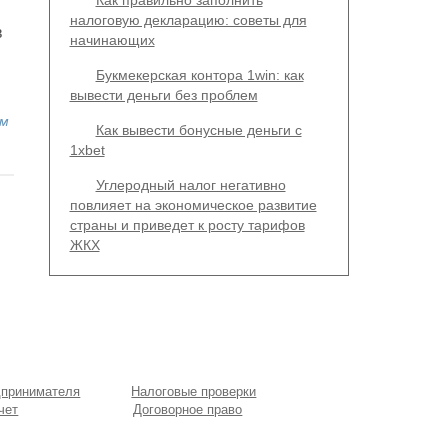
Как правильно заполнить
налоговую декларацию: советы для
в
начинающих
Букмекерская контора 1win: как
вывести деньги без проблем
ам
Как вывести бонусные деньги с
1xbet
Углеродный налог негативно
повлияет на экономическое развитие
страны и приведет к росту тарифов
ЖКХ
дпринимателя
Налоговые проверки
чет
Договорное право