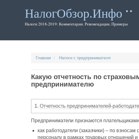
Перейти
к
НалогОбзор.Инфо
основному
содержанию
Налоги 2018-2019: Комментарии. Рекомендации. Примеры
Главная
Налоги с предпринимателя
Какую отчетность по страховы
предпринимателю
1.
Отчетность предпринимателей-работодател
Предприниматели признаются плательщиками 
как работодатели (заказчики) – по взноса
персоналу в рамках трудовых отношений и