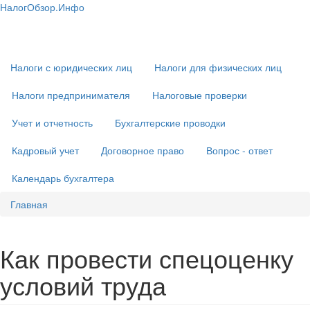
Перейти
НалогОбзор.Инфо
к
Налоги 2018-2019: Комментарии. Рекомендации. Примеры
Основная
основному
навигация
содержанию
Налоги с юридических лиц
Налоги для физических лиц
Налоги предпринимателя
Налоговые проверки
Учет и отчетность
Бухгалтерские проводки
Кадровый учет
Договорное право
Вопрос - ответ
Календарь бухгалтера
Главная
Как провести спецоценку
условий труда