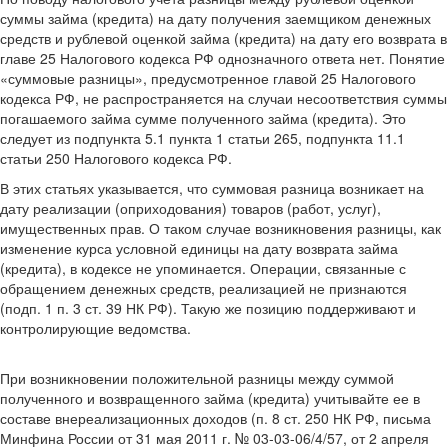
суммы займа (кредита) на дату получения заемщиком денежных
средств и рублевой оценкой займа (кредита) на дату его возврата в
главе 25 Налогового кодекса РФ однозначного ответа нет. Понятие
«суммовые разницы», предусмотренное главой 25 Налогового
кодекса РФ, не распространяется на случаи несоответствия суммы
погашаемого займа сумме полученного займа (кредита). Это
следует из подпункта 5.1 пункта 1 статьи 265, подпункта 11.1
статьи 250 Налогового кодекса РФ.
В этих статьях указывается, что суммовая разница возникает на
дату реализации (оприходования) товаров (работ, услуг),
имущественных прав. О таком случае возникновения разницы, как
изменение курса условной единицы на дату возврата займа
(кредита), в кодексе не упоминается. Операции, связанные с
обращением денежных средств, реализацией не признаются
(подп. 1 п. 3 ст. 39 НК РФ). Такую же позицию поддерживают и
контролирующие ведомства.
При возникновении положительной разницы между суммой
полученного и возвращенного займа (кредита) учитывайте ее в
составе внереализационных доходов (п. 8 ст. 250 НК РФ, письма
Минфина России от 31 мая 2011 г. № 03-03-06/4/57, от 2 апреля