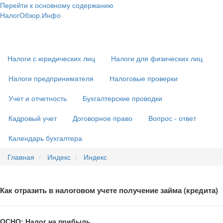
Перейти к основному содержанию
НалогОбзор.Инфо
Налоги 2018-2019: Комментарии. Рекомендации. Примеры
Основная
навигация
Налоги с юридических лиц
Налоги для физических лиц
Налоги предпринимателя
Налоговые проверки
Учет и отчетность
Бухгалтерские проводки
Кадровый учет
Договорное право
Вопрос - ответ
Календарь бухгалтера
Главная
Индекс
Индекс
Как отразить в налоговом учете получение займа (кредита)
ОСНО: Налог на прибыль