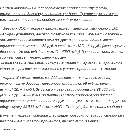
Пример отражения в налоговом учете реализации имущества,
полученного по договору товарного кредита. Организация-заемщик
рассчитывает налог на прибыль методом начисления
1 февраля ООО «Торговая фирма Гермес» (заемщик) заключило с ЗАО
«Альфа» (кредитор) договор товарного кредита. Предмет договора –
500 листов оцинкованного железа. Договорная цена одного листа
оцинкованного железа – 53 руб./лист (в т. ч. НДС – 8,1 руб.) (всего сумма по
договору – 26 550 руб. (в т. ч. НДС – 4050 руб.)). Договорная цена железа
соответствует уровню рыночных цен.
За пользование кредитом «Альфа» взимает с «Гермеса» 10 процентов
годовых. Срок погашения кредита и уплаты процентов – 31 марта.
1 марта «Гермес» продал все 500 листов оцинкованного железа,
полученных по договору товарного кредита, по 59 руб. за штуку
(в т. ч. НДС – 9 руб.). Выручка от реализации составила 29 500 руб.
(в т. ч. НДС – 4500 руб.). 30 марта «Гермес» приобрел 500 листов
оцинкованного железа по цене 67 руб. за штуку (в т. ч. НДС – 8,69 руб.) на
общую сумму 33 500 руб. (в т. ч. НДС – 5110 руб.) для возврата кредита.
В учете «Гермеса» сделаны следующие проводки (операции, связанные с
начислением и уплатой процентов, не рассматриваются).
1 февраля: