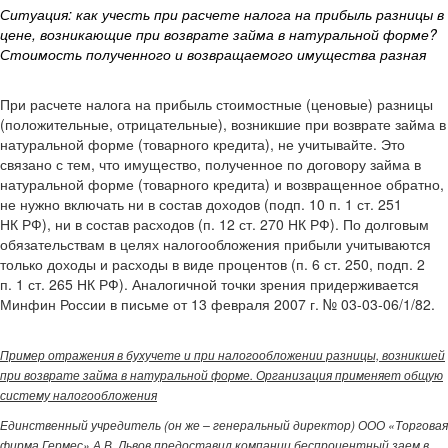
Ситуация: как учесть при расчете налога на прибыль разницы в
цене, возникающие при возврате займа в натуральной форме?
Стоимость полученного и возвращаемого имущества разная
При расчете налога на прибыль стоимостные (ценовые) разницы
(положительные, отрицательные), возникшие при возврате займа в
натуральной форме (товарного кредита), не учитывайте. Это
связано с тем, что имущество, полученное по договору займа в
натуральной форме (товарного кредита) и возвращенное обратно,
не нужно включать ни в состав доходов (подп. 10 п. 1 ст. 251
НК РФ), ни в состав расходов (п. 12 ст. 270 НК РФ). По долговым
обязательствам в целях налогообложения прибыли учитываются
только доходы и расходы в виде процентов (п. 6 ст. 250, подп. 2
п. 1 ст. 265 НК РФ). Аналогичной точки зрения придерживается
Минфин России в письме от 13 февраля 2007 г. № 03-03-06/1/82.
Пример отражения в бухучете и при налогообложении разницы, возникшей
при возврате займа в натуральной форме. Организация применяет общую
систему налогообложения
Единственный учредитель (он же – генеральный директор) ООО «Торговая
фирма Гермес» А.В. Львов предоставил компании беспроцентный заем в