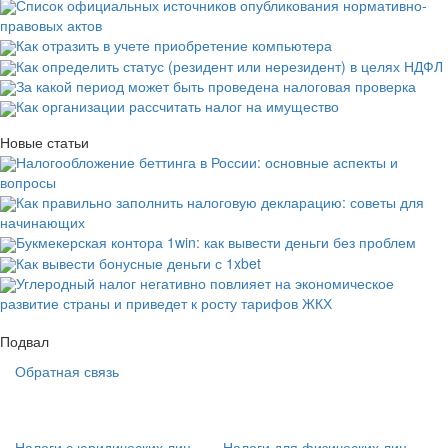
Список официальных источников опубликования нормативно-
правовых актов
Как отразить в учете приобретение компьютера
Как определить статус (резидент или нерезидент) в целях НДФЛ
За какой период может быть проведена налоговая проверка
Как организации рассчитать налог на имущество
Новые статьи
Налогообложение беттинга в России: основные аспекты и
вопросы
Как правильно заполнить налоговую декларацию: советы для
начинающих
Букмекерская контора 1win: как вывести деньги без проблем
Как вывести бонусные деньги с 1xbet
Углеродный налог негативно повлияет на экономическое
развитие страны и приведет к росту тарифов ЖКХ
Подвал
Обратная связь
Основная
навигация
(
Налоги с юридических лиц
Налоги для физических лиц