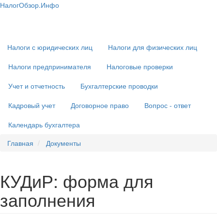
Перейти
НалогОбзор.Инфо
к
Налоги 2018-2019: Комментарии. Рекомендации. Примеры
Основная
основному
навигация
содержанию
Налоги с юридических лиц
Налоги для физических лиц
Налоги предпринимателя
Налоговые проверки
Учет и отчетность
Бухгалтерские проводки
Кадровый учет
Договорное право
Вопрос - ответ
Календарь бухгалтера
Главная
Документы
КУДиР: форма для
заполнения