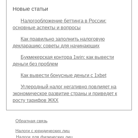
Новые статьи
Налогообложение беттинга в России:
основные аспекты и вопросы
Как правильно заполнить налоговую
декларацию: советы для начинающих
Букмекерская контора 1win: как вывести
деньги без проблем
Как вывести бонусные деньги с 1xbet
Углеродный налог негативно повлияет на
экономическое развитие страны и приведет к
росту тарифов ЖКХ
Подвал
Обратная связь
Основная
Налоги с юридических лиц
навигация
Налоги для физических лиц