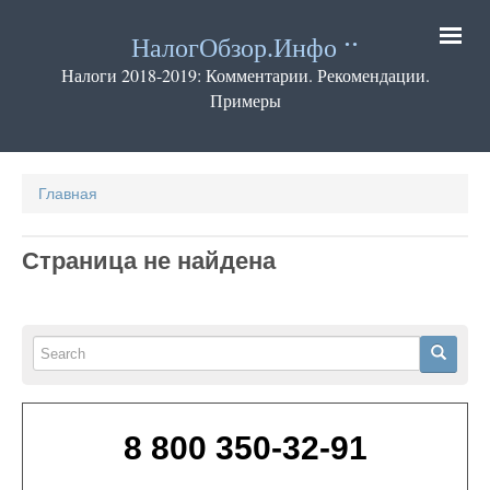
Перейти
к
НалогОбзор.Инфо
основному
содержанию
Налоги 2018-2019: Комментарии. Рекомендации.
Примеры
Основная
навигация
Главная
Страница не найдена
Search
Search
8 800 350-32-91