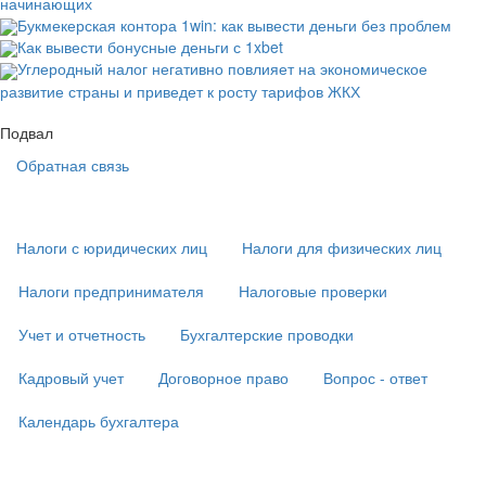
начинающих
Букмекерская контора 1win: как вывести деньги без проблем
Как вывести бонусные деньги с 1xbet
Углеродный налог негативно повлияет на экономическое
развитие страны и приведет к росту тарифов ЖКХ
Подвал
Обратная связь
Основная
навигация
(
Налоги с юридических лиц
Налоги для физических лиц
в
подвале)
Налоги предпринимателя
Налоговые проверки
Учет и отчетность
Бухгалтерские проводки
Кадровый учет
Договорное право
Вопрос - ответ
Календарь бухгалтера