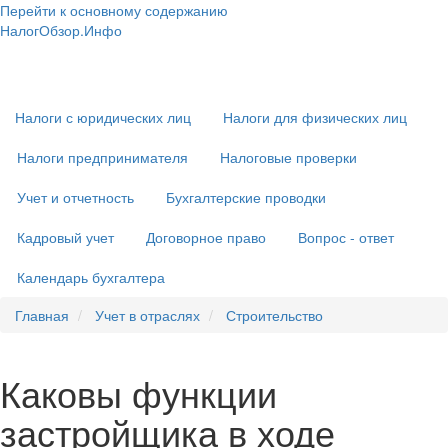
Перейти к основному содержанию
НалогОбзор.Инфо
Налоги 2018-2019: Комментарии. Рекомендации. Примеры
Основная
навигация
Налоги с юридических лиц
Налоги для физических лиц
Налоги предпринимателя
Налоговые проверки
Учет и отчетность
Бухгалтерские проводки
Кадровый учет
Договорное право
Вопрос - ответ
Календарь бухгалтера
Главная
Учет в отраслях
Строительство
Каковы функции
застройщика в ходе