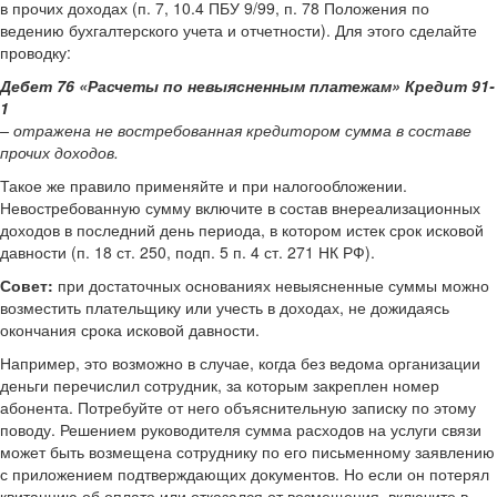
в прочих доходах (п. 7, 10.4 ПБУ 9/99, п. 78 Положения по
ведению бухгалтерского учета и отчетности). Для этого сделайте
проводку:
Дебет 76 «Расчеты по невыясненным платежам» Кредит 91-
1
– отражена не востребованная кредитором сумма в составе
прочих доходов.
Такое же правило применяйте и при налогообложении.
Невостребованную сумму включите в состав внереализационных
доходов в последний день периода, в котором истек срок исковой
давности (п. 18 ст. 250, подп. 5 п. 4 ст. 271 НК РФ).
Совет:
при достаточных основаниях невыясненные суммы можно
возместить плательщику или учесть в доходах, не дожидаясь
окончания срока исковой давности.
Например, это возможно в случае, когда без ведома организации
деньги перечислил сотрудник, за которым закреплен номер
абонента. Потребуйте от него объяснительную записку по этому
поводу. Решением руководителя сумма расходов на услуги связи
может быть возмещена сотруднику по его письменному заявлению
с приложением подтверждающих документов. Но если он потерял
квитанцию об оплате или отказался от возмещения, включите в