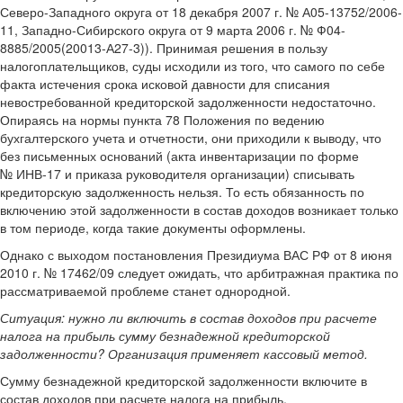
Северо-Западного округа от 18 декабря 2007 г. № А05-13752/2006-
11, Западно-Сибирского округа от 9 марта 2006 г. № Ф04-
8885/2005(20013-А27-3)). Принимая решения в пользу
налогоплательщиков, суды исходили из того, что самого по себе
факта истечения срока исковой давности для списания
невостребованной кредиторской задолженности недостаточно.
Опираясь на нормы пункта 78 Положения по ведению
бухгалтерского учета и отчетности, они приходили к выводу, что
без письменных оснований (акта инвентаризации по форме
№ ИНВ-17 и приказа руководителя организации) списывать
кредиторскую задолженность нельзя. То есть обязанность по
включению этой задолженности в состав доходов возникает только
в том периоде, когда такие документы оформлены.
Однако с выходом постановления Президиума ВАС РФ от 8 июня
2010 г. № 17462/09 следует ожидать, что арбитражная практика по
рассматриваемой проблеме станет однородной.
Ситуация:
нужно ли включить в состав доходов при расчете
налога на прибыль сумму безнадежной кредиторской
задолженности? Организация применяет кассовый метод.
Сумму безнадежной кредиторской задолженности включите в
состав доходов при расчете налога на прибыль.