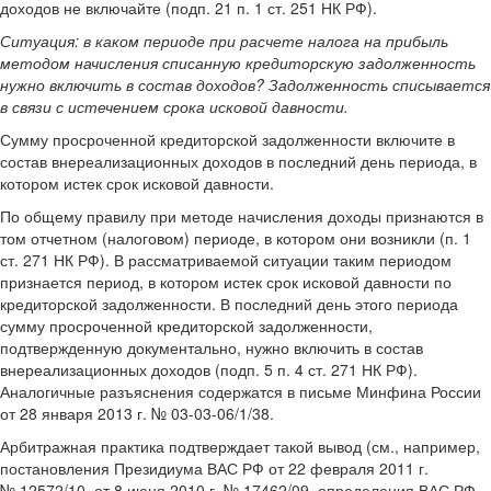
доходов не включайте (подп. 21 п. 1 ст. 251 НК РФ).
Ситуация:
в каком периоде при расчете налога на прибыль
методом начисления списанную кредиторскую задолженность
нужно включить в состав доходов? Задолженность списывается
в связи с истечением срока исковой давности.
Сумму просроченной кредиторской задолженности включите в
состав внереализационных доходов в последний день периода, в
котором истек срок исковой давности.
По общему правилу при методе начисления доходы признаются в
том отчетном (налоговом) периоде, в котором они возникли (п. 1
ст. 271 НК РФ). В рассматриваемой ситуации таким периодом
признается период, в котором истек срок исковой давности по
кредиторской задолженности. В последний день этого периода
сумму просроченной кредиторской задолженности,
подтвержденную документально, нужно включить в состав
внереализационных доходов (подп. 5 п. 4 ст. 271 НК РФ).
Аналогичные разъяснения содержатся в письме Минфина России
от 28 января 2013 г. № 03-03-06/1/38.
Арбитражная практика подтверждает такой вывод (см., например,
постановления Президиума ВАС РФ от 22 февраля 2011 г.
№ 12572/10, от 8 июня 2010 г. № 17462/09, определения ВАС РФ