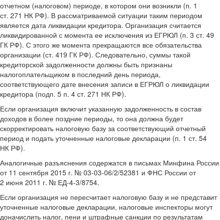
отчетном (налоговом) периоде, в котором они возникли (п. 1
ст. 271 НК РФ). В рассматриваемой ситуации таким периодом
является дата ликвидации кредитора. Организация считается
ликвидированной с момента ее исключения из ЕГРЮЛ (п. 3 ст. 49
ГК РФ). С этого же момента прекращаются все обязательства
организации (ст. 419 ГК РФ). Следовательно, суммы такой
кредиторской задолженности должны быть признаны
налогоплательщиком в последний день периода,
соответствующего дате внесения записи в ЕГРЮЛ о ликвидации
кредитора (подп. 5 п. 4 ст. 271 НК РФ).
Если организация включит указанную задолженность в состав
доходов в более поздние периоды, то она должна будет
скорректировать налоговую базу за соответствующий отчетный
период и подать уточненные налоговые декларации (п. 1 ст. 54
НК РФ).
Аналогичные разъяснения содержатся в письмах Минфина России
от 11 сентября 2015 г. № 03-03-06/2/52381 и ФНС России от
2 июня 2011 г. № ЕД-4-3/8754.
Если организация не пересчитает налоговую базу и не представит
уточненные налоговые декларации, налоговые инспекторы могут
доначислить налог, пени и штрафные санкции по результатам