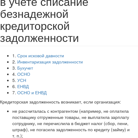
в учете списание
безнадежной
кредиторской
задолженности
1.
Срок исковой давности
2.
Инвентаризация задолженности
3.
Бухучет
4.
ОСНО
5.
УСН
6.
ЕНВД
7.
ОСНО и ЕНВД
Кредиторская задолженность возникает, если организация:
не рассчиталась с контрагентом (например, не оплатила
поставщику отгруженные товары, не выплатила зарплату
сотруднику, не перечислила в бюджет налог (сбор, пени,
штраф), не погасила задолженность по кредиту (займу) и
т. п.);