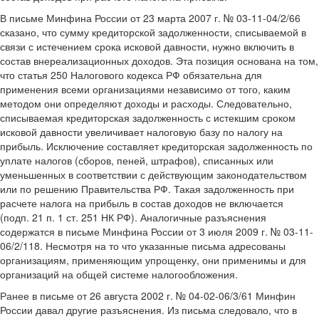
В письме Минфина России от 23 марта 2007 г. № 03-11-04/2/66
сказано, что сумму кредиторской задолженности, списываемой в
связи с истечением срока исковой давности, нужно включить в
состав внереализационных доходов. Эта позиция основана на том,
что статья 250 Налогового кодекса РФ обязательна для
применения всеми организациями независимо от того, каким
методом они определяют доходы и расходы. Следовательно,
списываемая кредиторская задолженность с истекшим сроком
исковой давности увеличивает налоговую базу по налогу на
прибыль. Исключение составляет кредиторская задолженность по
уплате налогов (сборов, пеней, штрафов), списанных или
уменьшенных в соответствии с действующим законодательством
или по решению Правительства РФ. Такая задолженность при
расчете налога на прибыль в состав доходов не включается
(подп. 21 п. 1 ст. 251 НК РФ). Аналогичные разъяснения
содержатся в письме Минфина России от 3 июля 2009 г. № 03-11-
06/2/118. Несмотря на то что указанные письма адресованы
организациям, применяющим упрощенку, они применимы и для
организаций на общей системе налогообложения.
Ранее в письме от 26 августа 2002 г. № 04-02-06/3/61 Минфин
России давал другие разъяснения. Из письма следовало, что в