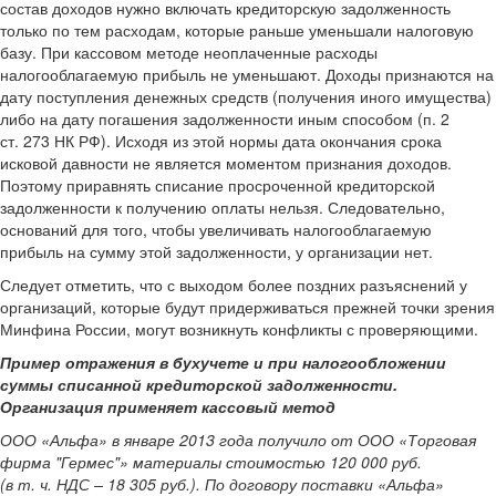
состав доходов нужно включать кредиторскую задолженность
только по тем расходам, которые раньше уменьшали налоговую
базу. При кассовом методе неоплаченные расходы
налогооблагаемую прибыль не уменьшают. Доходы признаются на
дату поступления денежных средств (получения иного имущества)
либо на дату погашения задолженности иным способом (п. 2
ст. 273 НК РФ). Исходя из этой нормы дата окончания срока
исковой давности не является моментом признания доходов.
Поэтому приравнять списание просроченной кредиторской
задолженности к получению оплаты нельзя. Следовательно,
оснований для того, чтобы увеличивать налогооблагаемую
прибыль на сумму этой задолженности, у организации нет.
Следует отметить, что с выходом более поздних разъяснений у
организаций, которые будут придерживаться прежней точки зрения
Минфина России, могут возникнуть конфликты с проверяющими.
Пример отражения в бухучете и при налогообложении
суммы списанной кредиторской задолженности.
Организация применяет кассовый метод
ООО «Альфа» в январе 2013 года получило от ООО «Торговая
фирма "Гермес"» материалы стоимостью 120 000 руб.
(в т. ч. НДС – 18 305 руб.). По договору поставки «Альфа»