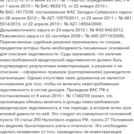
от 1 июля 2010 г. № ВАС-8633/10, от 22 января 2010 г.
№ ВАС-18173/09, постановления ФАС Западно-Сибирского округа
от 28 апреля 2012 г. № А27-10579/2011, от 23 июня 2011 г. № А81-
5014/2010, от 22 апреля 2010 г. № А27-18504/2009,
Дальневосточного округа от 23 марта 2012 г. № Ф03-845/2012,
Поволжского округа от 22 сентября 2009 г. № А65-20719/2008).
Перечисленные судебные решения принимались по спорам,
предметом которых была необходимость письменных оснований
для списания задолженности. Суды признавали, что наличие
невостребованной кредиторской задолженности должно быть
подтверждено результатами инвентаризации, а решение о ее
списании – оформлено приказом (распоряжением) руководителя
организации. Однако отсутствие таких документов не является
основанием для того, чтобы не включать невостребованную
задолженность в состав доходов. Президиум ВАС РФ в
постановлении от 8 июня 2010 г. № 17462/09 указал, что
организации обязаны включить в доходы невостребованную
кредиторскую задолженность в том периоде, в котором истек срок
исковой давности по ней. Это следует из совокупности положений
пункта 18 статьи 250 Налогового кодекса РФ, пункта 27 Положения
по ведению бухгалтерского учета и отчетности. Это необходимо
сделать независимо от того, проводилась ли инвентаризация