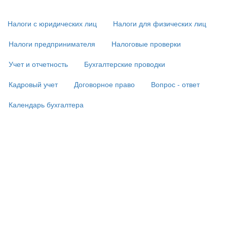
навигация
(
Налоги с юридических лиц
Налоги для физических лиц
в
подвале)
Налоги предпринимателя
Налоговые проверки
Учет и отчетность
Бухгалтерские проводки
Кадровый учет
Договорное право
Вопрос - ответ
Календарь бухгалтера