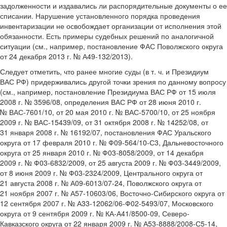
задолженности и издавались ли распорядительные документы о ее
списании. Нарушение установленного порядка проведения
инвентаризации не освобождает организации от исполнения этой
обязанности. Есть примеры судебных решений по аналогичной
ситуации (см., например, постановление ФАС Поволжского округа
от 24 декабря 2013 г. № А49-132/2013).
Следует отметить, что ранее многие суды (в т. ч. и Президиум
ВАС РФ) придерживались другой точки зрения по данному вопросу
(см., например, постановление Президиума ВАС РФ от 15 июля
2008 г. № 3596/08, определения ВАС РФ от 28 июня 2010 г.
№ ВАС-7601/10, от 20 мая 2010 г. № ВАС-5700/10, от 25 ноября
2009 г. № ВАС-15439/09, от 31 октября 2008 г. № 14252/08, от
31 января 2008 г. № 16192/07, постановления ФАС Уральского
округа от 17 февраля 2010 г. № Ф09-564/10-С3, Дальневосточного
округа от 25 января 2010 г. № Ф03-8058/2009, от 14 декабря
2009 г. № Ф03-6832/2009, от 25 августа 2009 г. № Ф03-3449/2009,
от 8 июня 2009 г. № Ф03-2324/2009, Центрального округа от
21 августа 2008 г. № А09-6013/07-24, Поволжского округа от
21 ноября 2007 г. № А57-10603/06, Восточно-Сибирского округа от
12 сентября 2007 г. № А33-12062/06-Ф02-5493/07, Московского
округа от 9 сентября 2009 г. № КА-А41/8500-09, Северо-
Кавказского округа от 22 января 2009 г. № А53-8888/2008-С5-14,