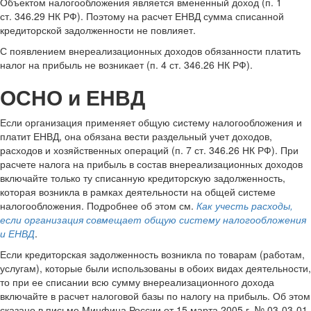
Объектом налогообложения является вмененный доход (п. 1
ст. 346.29 НК РФ). Поэтому на расчет ЕНВД сумма списанной
кредиторской задолженности не повлияет.
С появлением внереализационных доходов обязанности платить
налог на прибыль не возникает (п. 4 ст. 346.26 НК РФ).
ОСНО и ЕНВД
Если организация применяет общую систему налогообложения и
платит ЕНВД, она обязана вести раздельный учет доходов,
расходов и хозяйственных операций (п. 7 ст. 346.26 НК РФ). При
расчете налога на прибыль в состав внереализационных доходов
включайте только ту списанную кредиторскую задолженность,
которая возникла в рамках деятельности на общей системе
налогообложения. Подробнее об этом см.
Как учесть расходы,
если организация совмещает общую систему налогообложения
и ЕНВД
.
Если кредиторская задолженность возникла по товарам (работам,
услугам), которые были использованы в обоих видах деятельности,
то при ее списании всю сумму внереализационного дохода
включайте в расчет налоговой базы по налогу на прибыль. Об этом
сказано в письме Минфина России от 15 марта 2005 г. № 03-03-01-