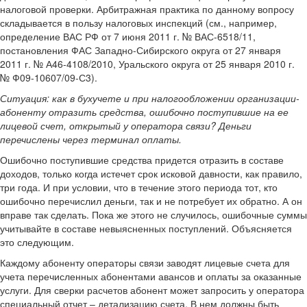
налоговой проверки. Арбитражная практика по данному вопросу
складывается в пользу налоговых инспекций (см., например,
определение ВАС РФ от 7 июня 2011 г. № ВАС-6518/11,
постановления ФАС Западно-Сибирского округа от 27 января
2011 г. № А46-4108/2010, Уральского округа от 25 января 2010 г.
№ Ф09-10607/09-С3).
Ситуация:
как в бухучете и при налогообложении организации-
абоненту отразить средства, ошибочно поступившие на ее
лицевой счет, открытый у оператора связи? Деньги
перечислены через терминал оплаты.
Ошибочно поступившие средства придется отразить в составе
доходов, только когда истечет срок исковой давности, как правило,
три года. И при условии, что в течение этого периода тот, кто
ошибочно перечислил деньги, так и не потребует их обратно. А он
вправе так сделать. Пока же этого не случилось, ошибочные суммы
учитывайте в составе невыясненных поступлений. Объясняется
это следующим.
Каждому абоненту операторы связи заводят лицевые счета для
учета перечисленных абонентами авансов и оплаты за оказанные
услуги. Для сверки расчетов абонент может запросить у оператора
специальный отчет – детализацию счета. В нем должны быть