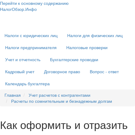
Перейти к основному содержанию
НалогОбзор.Инфо
Налоги 2018-2019: Комментарии. Рекомендации. Примеры
Основная
навигация
Налоги с юридических лиц
Налоги для физических лиц
Налоги предпринимателя
Налоговые проверки
Учет и отчетность
Бухгалтерские проводки
Кадровый учет
Договорное право
Вопрос - ответ
Календарь бухгалтера
Главная
Учет расчетов с контрагентами
Расчеты по сомнительным и безнадежным долгам
Как оформить и отразить