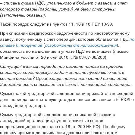
– списана сумма НДС, уплаченного в бюджет с аванса, в счет
которого товары (работы, услуги) не были отгружены
(выполнены, оказаны).
Такой порядок следует из пунктов 11, 16 и 18 ПБУ 10/99.
При списании кредиторской задолженности по неотработанному
авансу, полученному в счет операций, которые облагаются НДС
по
ставке 0 процентов
(
освобождены от налогообложения
),
обязанность по начислению и уплате НДС не возникает (письмо
Минфина России от 20 июля 2010 г. № 03-07-08/208).
Ситуация:
в каком периоде при расчете налога на прибыль
списанную кредиторскую задолженность нужно включить в
состав доходов? Организация применяет метод начисления.
Задолженность списывается в связи с ликвидацией кредитора.
Суммы такой кредиторской задолженности признайте в последний
день периода, соответствующего дате внесения записи в ЕГРЮЛ о
ликвидации кредитора.
Сумму кредиторской задолженности, списанной в связи с
ликвидацией организации, нужно включить в состав
внереализационных доходов (п. 18 ст. 250 НК РФ). По общему
правилу при методе начисления доходы признаются в том