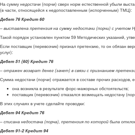
На сумму недостачи (порчи) сверх норм естественной убыли выст
(в части, относящейся к недопоставленным (испорченным) ТМЦ):
Дебет 76 Кредит 60
– выставлена претензия на сумму недостачи (порчи) с учетом Н
Такой порядок установлен пунктом 59 Методических указаний, утв
Если поставщик (перевозчик) признал претензию, то он обязан ве
услуг):
Дебет 51 (60) Кредит 76
– отражен возврат денег (зачет) в связи с признанием претенз
Сумма недостачи (порчи) отражается в составе прочих расходов, е
она возникла в результате форс-мажорных обстоятельств;
поставщик (перевозчик) отказался возмещать недостачу (пор
В этих случаях в учете сделайте проводки:
Дебет 94 Кредит 76
– списана недостача (порча), претензия по которой была откл
Дебет 91-2 Кредит 94