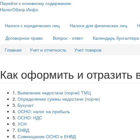
Перейти к основному содержанию
НалогОбзор.Инфо
Налоги 2018-2019: Комментарии. Рекомендации. Примеры
Основная
Налоги с юридических лиц
Налоги для физических лиц
Н
навигация
Договорное право
Вопрос - ответ
Календарь бухгалтера
Главная
Учет и отчетность
Учет товаров
Как оформить и отразить 
1.
Выявление недостачи (порчи) ТМЦ
2.
Определение суммы недостачи (порчи)
3.
Бухучет
4.
ОСНО: налог на прибыль
5.
ОСНО: НДС
6.
УСН
7.
ЕНВД
8.
Совмещение ОСНО и ЕНВД