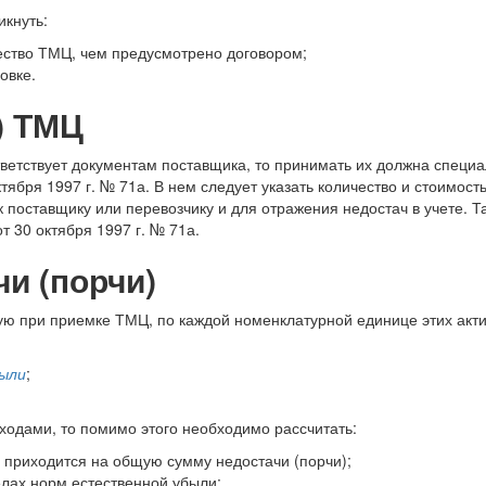
кнуть:
ество ТМЦ, чем предусмотрено договором;
овке.
) ТМЦ
тветствует документам поставщика, то принимать их должна специ
тября 1997 г. № 71а. В нем следует указать количество и стоимос
поставщику или перевозчику и для отражения недостач в учете. 
 30 октября 1997 г. № 71а.
и (порчи)
ную при приемке ТМЦ, по каждой номенклатурной единице этих акт
ыли
;
ходами, то помимо этого необходимо рассчитать:
я приходится на общую сумму недостачи (порчи);
елах норм естественной убыли;