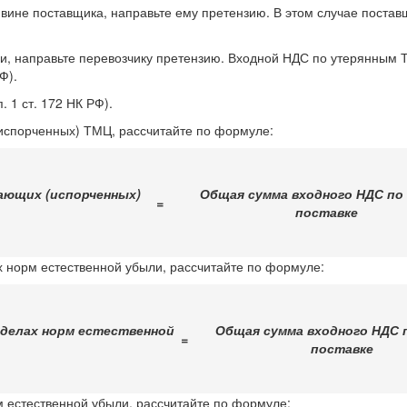
вине поставщика, направьте ему претензию. В этом случае поста
, направьте перевозчику претензию. Входной НДС по утерянным ТМ
Ф).
 1 ст. 172 НК РФ).
испорченных) ТМЦ, рассчитайте по формуле:
ающих (испорченных)
Общая сумма входного НДС по
=
поставке
 норм естественной убыли, рассчитайте по формуле:
еделах норм естественной
Общая сумма входного НДС 
=
поставке
 естественной убыли, рассчитайте по формуле: