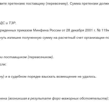
авите претензию поставщику (перевозчику). Сумма претензии долж
ДС и ТЗР.
ержденных приказом Минфина России от 28 декабря 2001 г. № 119н
рнуть излишне полученную сумму на расчетный счет организации-по
ии поставщиком (перевозчиком).
сли:
чу) и в судебном порядке взыскать возмещение не удалось.
онена (возникшая в результате форс-мажорных обстоятельств);