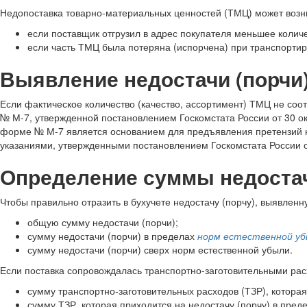
Недопоставка товарно-материальных ценностей (ТМЦ) может возни
если поставщик отгрузил в адрес покупателя меньшее колич
если часть ТМЦ была потеряна (испорчена) при транспортир
Выявление недостачи (порчи
Если фактическое количество (качество, ассортимент) ТМЦ не соо
№ М-7, утвержденной постановлением Госкомстата России от 30 ок
форме № М-7 является основанием для предъявления претензий к 
указаниями, утвержденными постановлением Госкомстата России от
Определение суммы недостач
Чтобы правильно отразить в бухучете недостачу (порчу), выявлен
общую сумму недостачи (порчи);
сумму недостачи (порчи) в пределах
норм естественной уб
сумму недостачи (порчи) сверх норм естественной убыли.
Если поставка сопровождалась транспортно-заготовительными рас
сумму транспортно-заготовительных расходов (ТЗР), котора
сумму ТЗР, которая приходится на недостачу (порчу) в пред