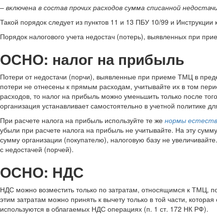
– включена в состав прочих расходов сумма списанной недостачи
Такой порядок следует из пунктов 11 и 13 ПБУ 10/99 и Инструкции к
Порядок налогового учета недостач (потерь), выявленных при при
ОСНО: налог на прибыль
Потери от недостачи (порчи), выявленные при приеме ТМЦ в пре
потери не отнесены к прямым расходам, учитывайте их в том период
расходов, то налог на прибыль можно уменьшить только после того,
организация устанавливает самостоятельно в учетной политике для 
При расчете налога на прибыль используйте те же
нормы естеств
убыли при расчете налога на прибыль не учитывайте. На эту сумм
сумму организации (покупателю), налоговую базу не увеличивайте
с недостачей (порчей).
ОСНО: НДС
НДС можно возместить только по затратам, относящимся к ТМЦ, п
этим затратам можно принять к вычету только в той части, котора
используются в облагаемых НДС операциях (п. 1 ст. 172 НК РФ).