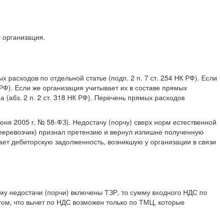
 организация.
х расходов по отдельной статье (подп. 2 п. 7 ст. 254 НК РФ). Если
 РФ). Если же организация учитывает их в составе прямых
а (абз. 2 п. 2 ст. 318 НК РФ). Перечень прямых расходов
июня 2005 г. № 58-ФЗ). Недостачу (порчу) сверх норм естественной
(перевозчик) признал претензию и вернул излишне полученную
ает дебиторскую задолженность, возникшую у организации в связи
му недостачи (порчи) включены ТЗР, то сумму входного НДС по
 том, что вычет по НДС возможен только по ТМЦ, которые