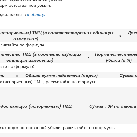
норм естественной убыли.
едставлены в
таблице
.
испорченных) ТМЦ (в соответствующих единицах
Дог
×
измерения)
ссчитайте по формуле:
личество ТМЦ (в соответствующих
Норма естествен
×
единицах измерения)
убыли (в %)
айте по формуле:
ли
=
Общая сумма недостачи (порчи)
–
Сумма н
х (испорченных) ТМЦ, рассчитайте по формуле:
недостающих (испорченных) ТМЦ
=
Сумма ТЗР по данной
елах норм естественной убыли, рассчитайте по формуле: