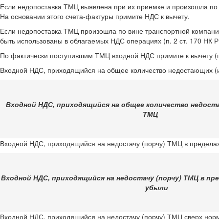
Если недопоставка ТМЦ выявлена при их приемке и произошла по 
На основании этого счета-фактуры примите НДС к вычету.
Если недопоставка ТМЦ произошла по вине транспортной компании
быть использованы в облагаемых НДС операциях (п. 2 ст. 170 НК Р
По фактически поступившим ТМЦ входной НДС примите к вычету (п.
Входной НДС, приходящийся на общее количество недостающих (
Входной НДС, приходящийся на общее количество недост
ТМЦ
Входной НДС, приходящийся на недостачу (порчу) ТМЦ в пределах
Входной НДС, приходящийся на недостачу (порчу) ТМЦ в пр
убыли
Входной НДС, приходящийся на недостачу (порчу) ТМЦ сверх норм