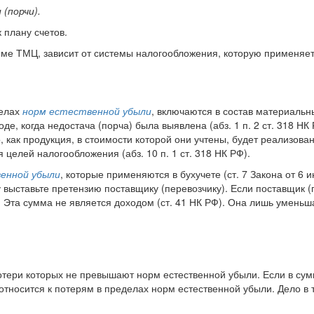
 (порчи).
 плану счетов.
еме ТМЦ, зависит от системы налогообложения, которую применяет
делах
норм естественной убыли
, включаются в состав материальны
е, когда недостача (порча) была выявлена (абз. 1 п. 2 ст. 318 НК
 как продукция, в стоимости которой они учтены, будет реализован
целей налогообложения (абз. 10 п. 1 ст. 318 НК РФ).
енной убыли
, которые применяются в бухучете (ст. 7 Закона от 6 
у выставьте претензию поставщику (перевозчику). Если поставщик 
. Эта сумма не является доходом (ст. 41 НК РФ). Она лишь уменьш
отери которых не превышают норм естественной убыли. Если в сум
я относится к потерям в пределах норм естественной убыли. Дело в