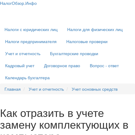
Перейти
НалогОбзор.Инфо
к
Налоги 2018-2019: Комментарии. Рекомендации. Примеры
Основная
основному
навигация
содержанию
Налоги с юридических лиц
Налоги для физических лиц
Налоги предпринимателя
Налоговые проверки
Учет и отчетность
Бухгалтерские проводки
Кадровый учет
Договорное право
Вопрос - ответ
Календарь бухгалтера
Главная
Учет и отчетность
Учет основных средств
Как отразить в учете
замену комплектующих в