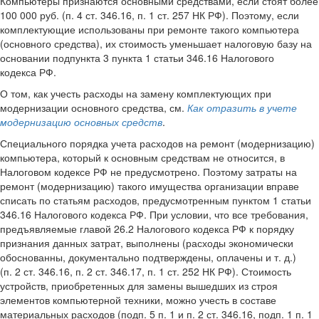
Компьютеры признаются основными средствами, если стоят более
100 000 руб. (п. 4 ст. 346.16, п. 1 ст. 257 НК РФ). Поэтому, если
комплектующие использованы при ремонте такого компьютера
(основного средства), их стоимость уменьшает налоговую базу на
основании подпункта 3 пункта 1 статьи 346.16 Налогового
кодекса РФ.
О том, как учесть расходы на замену комплектующих при
модернизации основного средства, см.
Как отразить в учете
модернизацию основных средств
.
Специального порядка учета расходов на ремонт (модернизацию)
компьютера, который к основным средствам не относится, в
Налоговом кодексе РФ не предусмотрено. Поэтому затраты на
ремонт (модернизацию) такого имущества организации вправе
списать по статьям расходов, предусмотренным пунктом 1 статьи
346.16 Налогового кодекса РФ. При условии, что все требования,
предъявляемые главой 26.2 Налогового кодекса РФ к порядку
признания данных затрат, выполнены (расходы экономически
обоснованны, документально подтверждены, оплачены и т. д.)
(п. 2 ст. 346.16, п. 2 ст. 346.17, п. 1 ст. 252 НК РФ). Стоимость
устройств, приобретенных для замены вышедших из строя
элементов компьютерной техники, можно учесть в составе
материальных расходов (подп. 5 п. 1 и п. 2 ст. 346.16, подп. 1 п. 1