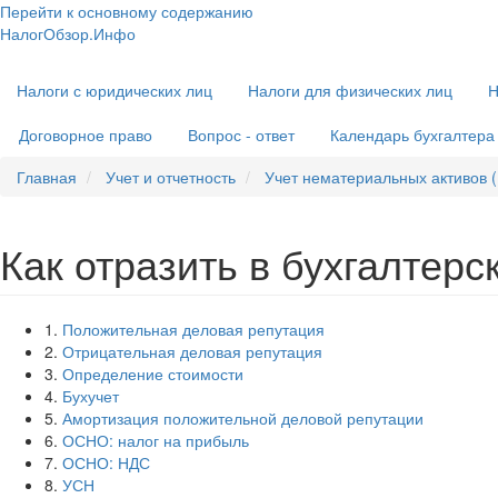
Перейти к основному содержанию
НалогОбзор.Инфо
Налоги 2018-2019: Комментарии. Рекомендации. Примеры
Основная
Налоги с юридических лиц
Налоги для физических лиц
Н
навигация
Договорное право
Вопрос - ответ
Календарь бухгалтера
Главная
Учет и отчетность
Учет нематериальных активов 
Как отразить в бухгалтер
1.
Положительная деловая репутация
2.
Отрицательная деловая репутация
3.
Определение стоимости
4.
Бухучет
5.
Амортизация положительной деловой репутации
6.
ОСНО: налог на прибыль
7.
ОСНО: НДС
8.
УСН