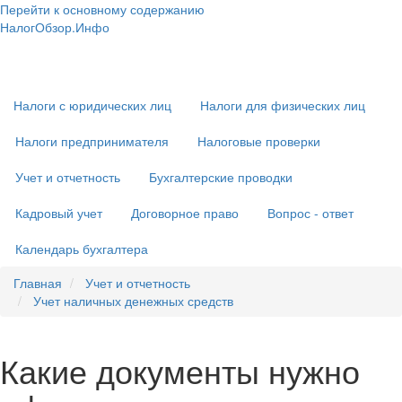
Перейти к основному содержанию
НалогОбзор.Инфо
Налоги 2018-2019: Комментарии. Рекомендации. Примеры
Основная
навигация
Налоги с юридических лиц
Налоги для физических лиц
Налоги предпринимателя
Налоговые проверки
Учет и отчетность
Бухгалтерские проводки
Кадровый учет
Договорное право
Вопрос - ответ
Календарь бухгалтера
Главная
Учет и отчетность
Учет наличных денежных средств
Какие документы нужно