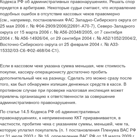
Кодекса РФ об административных правонарушениях. Решать спор
придется в арбитраже. Некоторые судьи считают, что исправление
подобных ошибок в отсутствие кассовых чеков правомерно
(см., например, постановления ФАС Западно-Сибирского округа от
25 мая 2006 г. № Ф04-2909/2006(22691-А70-7), Северо-Западного
округа от 15 марта 2006 г. № А56-20348/2005, от 7 сентября
2004 г. № А56-14926/04, от 29 сентября 2004 г. № А52/1052/2004/2,
Восточно-Сибирского округа от 25 февраля 2004 г. № А33-
15332/03-С6-Ф02-468/04-С1).
Если в кассовом чеке указана сумма меньшая, чем стоимость
покупки, кассиру-операционисту достаточно пробить
дополнительный чек на разницу. Сделать это можно сразу после
того, как был обнаружен излишек денежных средств в кассе. В
противном случае при проверке налоговая инспекция может
привлечь организацию к ответственности за совершение
административного правонарушения.
По статье 14.5 Кодекса РФ об административных
правонарушениях, к неприменению ККТ приравнивается, в
частности, пробитие чека с указанием суммы, меньшей, чем та,
которую уплатил покупатель (п. 1 постановления Пленума ВАС РФ
от 31 июля 2003 г. № 16, определение ВАС РФ от 18 марта 2009 г.