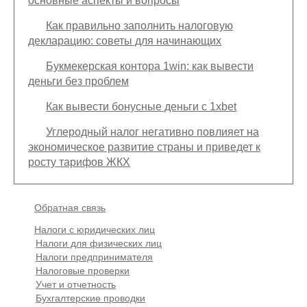
основные аспекты и вопросы
Как правильно заполнить налоговую
декларацию: советы для начинающих
Букмекерская контора 1win: как вывести
деньги без проблем
Как вывести бонусные деньги с 1xbet
Углеродный налог негативно повлияет на
экономическое развитие страны и приведет к
росту тарифов ЖКХ
Подвал
Обратная связь
Основная
Налоги с юридических лиц
навигация
Налоги для физических лиц
(
Налоги предпринимателя
в
Налоговые проверки
подвале)
Учет и отчетность
Бухгалтерские проводки