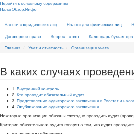
Перейти к основному содержанию
НалогОбзор.Инфо
Налоги 2018-2019: Комментарии. Рекомендации. Примеры
Основная
Налоги с юридических лиц
Налоги для физических лиц
Н
навигация
Договорное право
Вопрос - ответ
Календарь бухгалтера
Главная
Учет и отчетность
Организация учета
В каких случаях проведен
1.
Внутренний контроль
2.
Кто проводит обязательный аудит
3.
Представление аудиторского заключения в Росстат и нал
4.
Опубликование аудиторского заключения
Некоторые организации обязаны ежегодно проводить аудит (проверку
Критерии обязательного аудита говорят о том, что аудит проводитс
акционерным обществом;