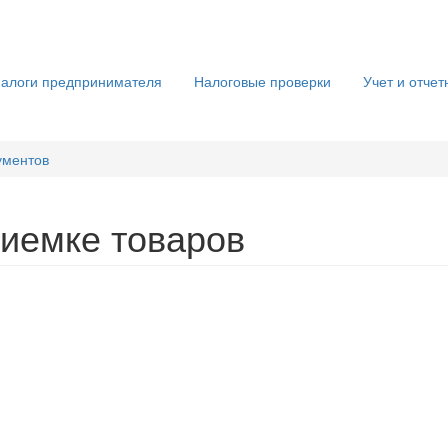
алоги предпринимателя
Налоговые проверки
Учет и отчет
ументов
риемке товаров