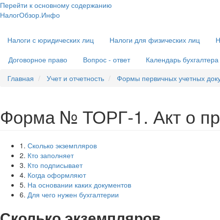
Перейти к основному содержанию
НалогОбзор.Инфо
Налоги 2018-2019: Комментарии. Рекомендации. Примеры
Основная
Налоги с юридических лиц
Налоги для физических лиц
Н
навигация
Договорное право
Вопрос - ответ
Календарь бухгалтера
Главная
Учет и отчетность
Формы первичных учетных док
Форма № ТОРГ-1. Акт о п
1.
Сколько экземпляров
2.
Кто заполняет
3.
Кто подписывает
4.
Когда оформляют
5.
На основании каких документов
6.
Для чего нужен бухгалтерии
Сколько экземпляров