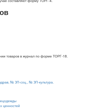
лучае составляют форму ТОРГ-4.
тов
нии товаров в журнал по форме ТОРГ-18.
драв, № ЗП-соц., № ЗП-культура.
пецодежды
ых ценностей