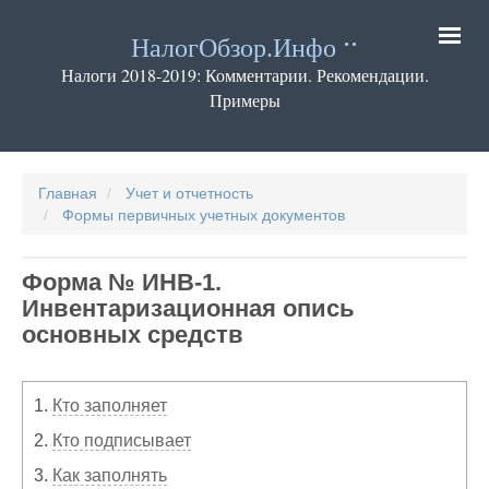
Перейти
к
НалогОбзор.Инфо
основному
содержанию
Налоги 2018-2019: Комментарии. Рекомендации.
Примеры
Основная
навигация
Главная
Учет и отчетность
Формы первичных учетных документов
Форма № ИНВ-1.
Инвентаризационная опись
основных средств
1.
Кто заполняет
2.
Кто подписывает
3.
Как заполнять