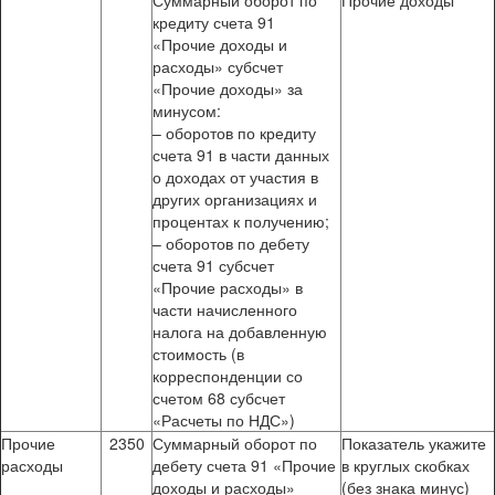
Суммарный оборот по
Прочие доходы
кредиту счета 91
«Прочие доходы и
расходы» субсчет
«Прочие доходы» за
минусом:
– оборотов по кредиту
счета 91 в части данных
о доходах от участия в
других организациях и
процентах к получению;
– оборотов по дебету
счета 91 субсчет
«Прочие расходы» в
части начисленного
налога на добавленную
стоимость (в
корреспонденции со
счетом 68 субсчет
«Расчеты по НДС»)
Прочие
2350
Суммарный оборот по
Показатель укажите
расходы
дебету счета 91 «Прочие
в круглых скобках
доходы и расходы»
(без знака минус)