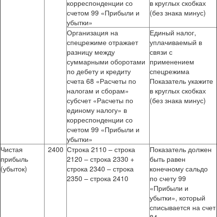
корреспонденции со
в круглых скобках
счетом 99 «Прибыли и
(без знака минус)
убытки»
Организация на
Единый налог,
спецрежиме отражает
уплачиваемый в
разницу между
связи с
суммарными оборотами
применением
по дебету и кредиту
спецрежима
счета 68 «Расчеты по
Показатель укажите
налогам и сборам»
в круглых скобках
субсчет «Расчеты по
(без знака минус)
единому налогу» в
корреспонденции со
счетом 99 «Прибыли и
убытки»
Чистая
2400
Строка 2110 – строка
Показатель должен
прибыль
2120 – строка 2330 +
быть равен
(убыток)
строка 2340 – строка
конечному сальдо
2350 – строка 2410
по счету 99
«Прибыли и
убытки», который
списывается на счет