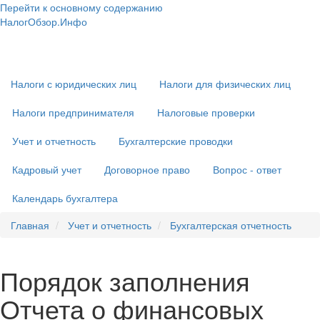
Перейти к основному содержанию
НалогОбзор.Инфо
Налоги 2018-2019: Комментарии. Рекомендации. Примеры
Основная
навигация
Налоги с юридических лиц
Налоги для физических лиц
Налоги предпринимателя
Налоговые проверки
Учет и отчетность
Бухгалтерские проводки
Кадровый учет
Договорное право
Вопрос - ответ
Календарь бухгалтера
Главная
Учет и отчетность
Бухгалтерская отчетность
Порядок заполнения
Отчета о финансовых