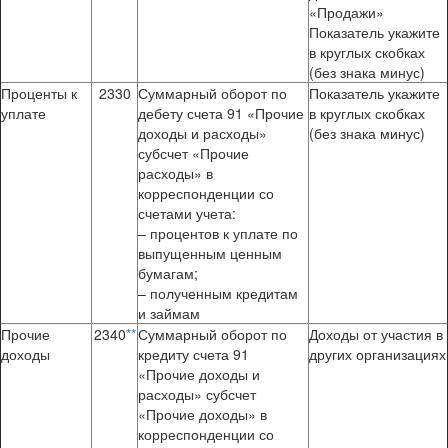
«Продажи»
Показатель укажите
в круглых скобках
(без знака минус)
Проценты к
2330
Суммарный оборот по
Показатель укажите
уплате
дебету счета 91 «Прочие
в круглых скобках
доходы и расходы»
(без знака минус)
субсчет «Прочие
расходы» в
корреспонденции со
счетами учета:
– процентов к уплате по
выпущенным ценным
бумагам;
– полученным кредитам
и займам
Прочие
2340
**
Суммарный оборот по
Доходы от участия в
доходы
кредиту счета 91
других организациях
«Прочие доходы и
расходы» субсчет
«Прочие доходы» в
корреспонденции со