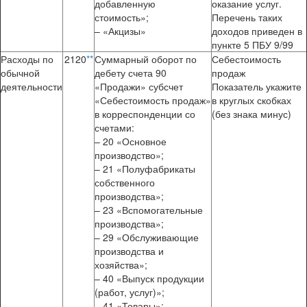
добавленную
оказание услуг.
стоимость»;
Перечень таких
– «Акцизы»
доходов приведен в
пункте 5 ПБУ 9/99
Расходы по
2120
**
Суммарный оборот по
Себестоимость
обычной
дебету счета 90
продаж
деятельности
«Продажи» субсчет
Показатель укажите
«Себестоимость продаж»
в круглых скобках
в корреспонденции со
(без знака минус)
счетами:
– 20 «Основное
производство»;
– 21 «Полуфабрикаты
собственного
производства»;
– 23 «Вспомогательные
производства»;
– 29 «Обслуживающие
производства и
хозяйства»;
– 40 «Выпуск продукции
(работ, услуг)»;
– 41 «Товары»;