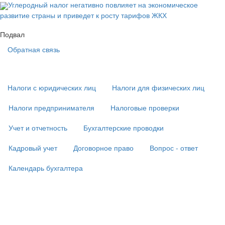
Углеродный налог негативно повлияет на экономическое
развитие страны и приведет к росту тарифов ЖКХ
Подвал
Обратная связь
Основная
навигация
(
Налоги с юридических лиц
Налоги для физических лиц
в
подвале)
Налоги предпринимателя
Налоговые проверки
Учет и отчетность
Бухгалтерские проводки
Кадровый учет
Договорное право
Вопрос - ответ
Календарь бухгалтера