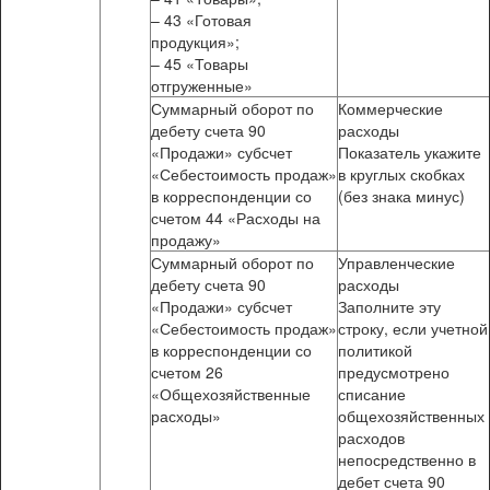
– 43 «Готовая
продукция»;
– 45 «Товары
отгруженные»
Суммарный оборот по
Коммерческие
дебету счета 90
расходы
«Продажи» субсчет
Показатель укажите
«Себестоимость продаж»
в круглых скобках
в корреспонденции со
(без знака минус)
счетом 44 «Расходы на
продажу»
Суммарный оборот по
Управленческие
дебету счета 90
расходы
«Продажи» субсчет
Заполните эту
«Себестоимость продаж»
строку, если учетной
в корреспонденции со
политикой
счетом 26
предусмотрено
«Общехозяйственные
списание
расходы»
общехозяйственных
расходов
непосредственно в
дебет счета 90