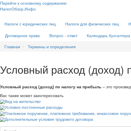
Перейти к основному содержанию
НалогОбзор.Инфо
Налоги 2018-2019: Комментарии. Рекомендации. Примеры
Основная
Налоги с юридических лиц
Налоги для физических лиц
Н
навигация
Договорное право
Вопрос - ответ
Календарь бухгалтера
Главная
Термины и определения
Условный расход (доход) 
Условный расход (доход) по налогу на прибыль
– это произвед
Вас также может заинтересовать
Вид на жительство
Условно-постоянные расходы
Платежное поручение, платежное требование, инкассовое пору
Дополнительные условия трудового договора
Search