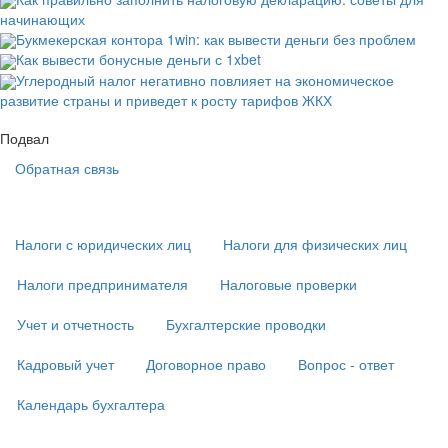
начинающих
Букмекерская контора 1win: как вывести деньги без проблем
Как вывести бонусные деньги с 1xbet
Углеродный налог негативно повлияет на экономическое
развитие страны и приведет к росту тарифов ЖКХ
Подвал
Обратная связь
Основная
навигация
(
Налоги с юридических лиц
Налоги для физических лиц
в
подвале)
Налоги предпринимателя
Налоговые проверки
Учет и отчетность
Бухгалтерские проводки
Кадровый учет
Договорное право
Вопрос - ответ
Календарь бухгалтера