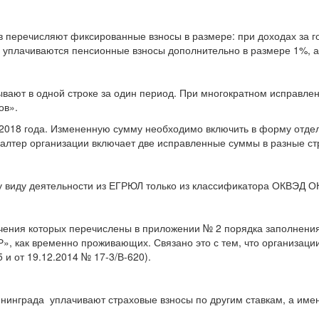
 перечисляют фиксированные взносы в размере: при доходах за го
 уплачиваются пенсионные взносы дополнительно в размере 1%, а з
ывают
в одной строке за один период. При многократном исправле
ов».
 2018 года. Измененную сумму необходимо включить в форму отдел
галтер организации включает две исправленные суммы в разные стр
му виду деятельности из ЕГРЮЛ только из классификатора ОКВЭД О
начения которых перечислены в приложении № 2 порядка заполнени
», как временно проживающих. Связано это с тем, что организац
и от 19.12.2014 № 17-3/В-620).
нинграда уплачивают страховые взносы по другим ставкам, а име