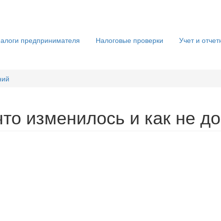
алоги предпринимателя
Налоговые проверки
Учет и отчет
ний
что изменилось и как не д