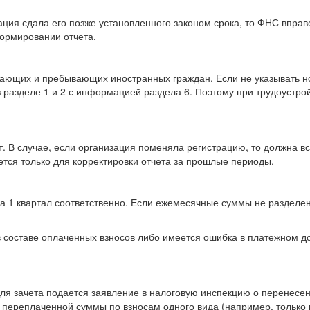
ация сдала его позже установленного законом срока, то ФНС вправ
ормировании отчета.
их и пребывающих иностранных граждан. Если не указывать номер
 в разделе 1 и 2 с информацией раздела 6. Поэтому при трудоустр
. В случае, если организация поменяла регистрацию, то должна вс
ся только для корректировки отчета за прошлые периоды.
ца 1 квартал соответственно. Если ежемесячные суммы не разделен
 в составе оплаченных взносов либо имеется ошибка в платежном д
ля зачета подается заявление в налоговую инспекцию о перенесен
я переплаченной суммы по взносам одного вида (например, только 