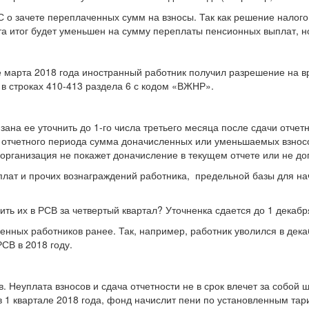
 о зачете переплаченных сумм на взносы. Так как решение налого
чета итог будет уменьшен на сумму переплаты пенсионных выплат, н
е марта 2018 года иностранный работник получил разрешение на 
 в строках 410-413 раздела 6 с кодом «ВЖНР».
ана ее уточнить до 1-го числа третьего месяца после сдачи отчет
тчетного периода сумма доначисленных или уменьшаемых взносов 
 организация не покажет доначисление в текущем отчете или не до
плат и прочих вознаграждений работника, предельной базы для на
ть их в РСВ за четвертый квартал? Уточненка сдается до 1 декабря
нных работников ранее. Так, например, работник уволился в декаб
СВ в 2018 году.
. Неуплата взносов и сдача отчетности не в срок влечет за собо
 1 квартале 2018 года, фонд начислит пени по установленным тари