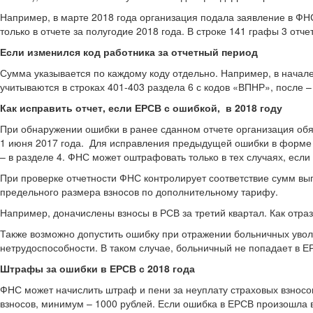
Например, в марте 2018 года организация подала заявление в ФНС
только в отчете за полугодие 2018 года. В строке 141 графы 3 от
Если изменился код работника за отчетный период
Сумма указывается по каждому коду отдельно. Например, в начал
учитываются в строках 401-403 раздела 6 с кодов «ВПНР», после –
Как исправить отчет, если ЕРСВ с ошибкой, в 2018 году
При обнаружении ошибки в ранее сданном отчете организация обяз
1 июня 2017 года. Для исправления предыдущей ошибки в форме о
– в разделе 4. ФНС может оштрафовать только в тех случаях, если
При проверке отчетности ФНС контролирует соответствие сумм вы
предельного размера взносов по дополнительному тарифу.
Например, доначислены взносы в РСВ за третий квартал. Как отрази
Также возможно допустить ошибку при отражении больничных уволе
нетрудоспособности. В таком случае, больничный не попадает в ЕР
Штрафы за ошибки в ЕРСВ с 2018 года
ФНС может начислить штраф и пени за неуплату страховых взносов
взносов, минимум – 1000 рублей. Если ошибка в ЕРСВ произошла в