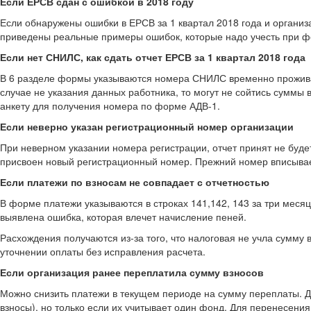
Если ЕРСВ сдан с ошибкой в 2018 году
Если обнаружены ошибки в ЕРСВ за 1 квартал 2018 года и организ
приведены реальные примеры ошибок, которые надо учесть при ф
Если нет СНИЛС, как сдать отчет ЕРСВ за 1 квартал 2018 года
В 6 разделе формы указываются номера СНИЛС временно проживающ
случае не указания данных работника, то могут не сойтись суммы
анкету для получения номера по форме АДВ-1.
Если неверно указан регистрационный номер организации
При неверном указании номера регистрации, отчет принят не будет
присвоен новый регистрационный номер. Прежний номер вписывает
Если платежи по взносам не совпадает с отчетностью
В форме платежи указываются в строках 141,142, 143 за три меся
выявлена ошибка, которая влечет начисление пеней.
Расхождения получаются из-за того, что налоговая не учла сумму
уточнении оплаты без исправления расчета.
Если организация ранее переплатила сумму взносов
Можно снизить платежи в текущем периоде на сумму переплаты. Д
взносы), но только если их учитывает один фонд. Для перенесени