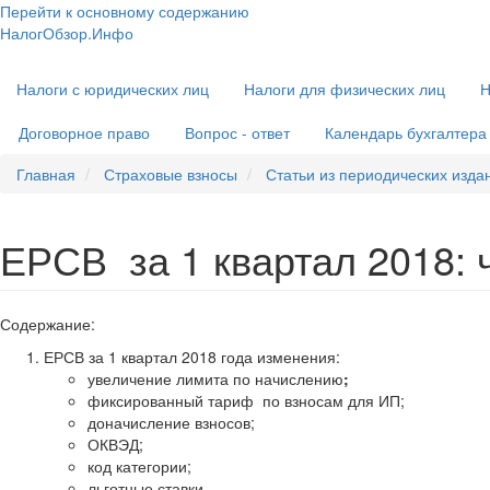
Перейти к основному содержанию
НалогОбзор.Инфо
Налоги 2018-2019: Комментарии. Рекомендации. Примеры
Основная
Налоги с юридических лиц
Налоги для физических лиц
Н
навигация
Договорное право
Вопрос - ответ
Календарь бухгалтера
Главная
Страховые взносы
Статьи из периодических изда
ЕРСВ за 1 квартал 2018: 
Содержание:
ЕРСВ за 1 квартал 2018 года изменения:
увеличение лимита по начислению
;
фиксированный тариф по взносам для ИП;
доначисление взносов;
ОКВЭД;
код категории;
льготные ставки.