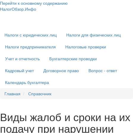
Перейти к основному содержанию
НалогОбзор.Инфо
Налоги 2018-2019: Комментарии. Рекомендации. Примеры
Основная
навигация
Налоги с юридических лиц
Налоги для физических лиц
Налоги предпринимателя
Налоговые проверки
Учет и отчетность
Бухгалтерские проводки
Кадровый учет
Договорное право
Вопрос - ответ
Календарь бухгалтера
Главная
Справочник
Виды жалоб и сроки на их
подачу при нарушении