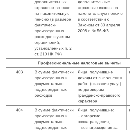
дополнительных
дополнительные
страховых взносов
страховые взносы на
на накопительную
накопительную пенсию
пенсию (в размере
в соответствии с
фактически
Законом от 30 апреля
произведенных
2008 г. № 56-ФЗ
расходов с учетом
ограничений,
установленных п. 2
ст. 219 НК РФ)
Профессиональные налоговые вычеты
403
В сумме фактически
Лица, получившие
произведенных и
доходы от выполнения
документально
работ (оказания услуг)
подтвержденных
по договорам
расходов
гражданско-правового
характера
404
В сумме фактически
Лица, получившие:
произведенных и
– авторские
документально
вознаграждения;
подтвержденных
– вознаграждения за