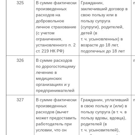
325
В сумме фактически
Гражданин,
произведенных
заключивший договор в
расходов на
свою пользу или в
добровольное
пользу супруга
личное страхование
(супруги), родителей,
(с учетом
детей (в
ограничения,
т. ч. усыновленных) в
установленного п. 2
возрасте до 18 лет,
ст. 219 НК РФ)
подопечных до 18 лет
326
В сумме расходов
по дорогостоящему
лечению в
медицинских
организациях и у
предпринимателей
327
В сумме фактически
Гражданин, уплативший
произведенных
в свою пользу и (или) в
расходов (вычет
пользу супруга (в т. ч. в
может предоставить
пользу вдовы, вдовца),
работодатель при
родителей (в
условии, что он
т. ч. усыновителей),