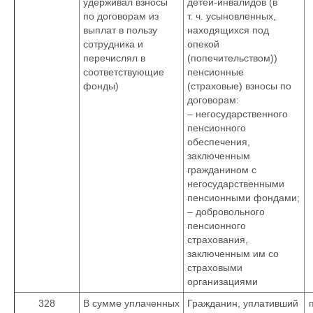
удерживал взносы
детей-инвалидов (в
по договорам из
т. ч. усыновленных,
выплат в пользу
находящихся под
сотрудника и
опекой
перечислял в
(попечительством))
соответствующие
пенсионные
фонды)
(страховые) взносы по
договорам:
– негосударственного
пенсионного
обеспечения,
заключенным
гражданином с
негосударственными
пенсионными фондами;
– добровольного
пенсионного
страхования,
заключенным им со
страховыми
организациями
328
В сумме уплаченных
Гражданин, уплативший