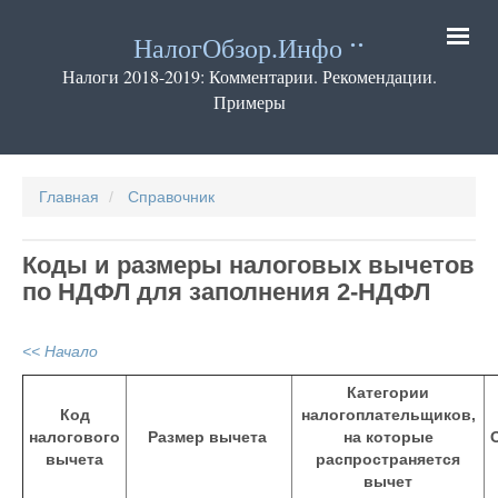
Перейти
к
НалогОбзор.Инфо
основному
содержанию
Налоги 2018-2019: Комментарии. Рекомендации.
Примеры
Основная
навигация
Главная
Справочник
Коды и размеры налоговых вычетов
по НДФЛ для заполнения 2-НДФЛ
<< Начало
Категории
Код
налогоплательщиков,
налогового
Размер вычета
на которые
вычета
распространяется
вычет