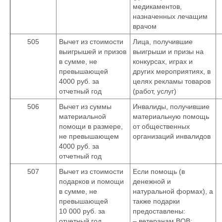
медикаментов,
назначенных лечащим
врачом
505
Вычет из стоимости
Лица, получившие
выигрышей и призов
выигрыши и призы на
в сумме, не
конкурсах, играх и
превышающей
других мероприятиях, в
4000 руб. за
целях рекламы товаров
отчетный год
(работ, услуг)
506
Вычет из суммы
Инвалиды, получившие
материальной
материальную помощь
помощи в размере,
от общественных
не превышающем
организаций инвалидов
4000 руб. за
отчетный год
507
Вычет из стоимости
Если помощь (в
подарков и помощи
денежной и
в сумме, не
натуральной формах), а
превышающей
также подарки
10 000 руб. за
предоставлены:
отчетный год
– ветеранам ВОВ;