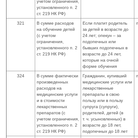
учетом ограничения,
установленного п. 2
ст. 219 НК РФ)
321
В сумме расходов
Если платит родитель
на обучение детей
за детей в возрасте до
(с учетом
24 лет; опекун – за
ограничения,
подопечных или
установленного п. 2
бывших подопечных в
ст. 219 НК РФ)
возрасте до 24 лет,
которые на очной
форме обучения
324
В сумме фактически
Гражданин, купивший
произведенных
медицинские услуги или
расходов на
лекарственные
медицинские услуги
препараты в свою
и в стоимости
пользу или в пользу
лекарственных
супруга (супруги),
препаратов (с
родителей, детей (в
учетом ограничения,
т. ч. усыновленных) в
установленного п. 2
возрасте до 18 лет,
ст. 219 НК РФ)
подопечных до 18 лет