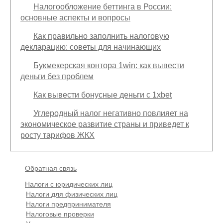
Налогообложение беттинга в России:
основные аспекты и вопросы
Как правильно заполнить налоговую
декларацию: советы для начинающих
Букмекерская контора 1win: как вывести
деньги без проблем
Как вывести бонусные деньги с 1xbet
Углеродный налог негативно повлияет на
экономическое развитие страны и приведет к
росту тарифов ЖКХ
Подвал
Обратная связь
Основная
Налоги с юридических лиц
навигация
Налоги для физических лиц
(
Налоги предпринимателя
в
Налоговые проверки
подвале)