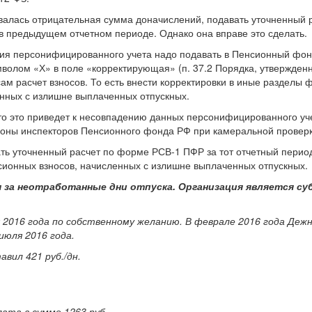
валась отрицательная сумма доначислений, подавать уточненный 
 в предыдущем отчетном периоде. Однако она вправе это сделать.
дения персонифицированного учета надо подавать в Пенсионный фон
мволом «Х» в поле «корректирующая» (п. 37.2 Порядка, утвержде
 сам расчет взносов. То есть внести корректировки в иные раздел
енных с излишне выплаченных отпускных.
то это приведет к несовпадению данных персонифицированного уче
роны инспекторов Пенсионного фонда РФ при камеральной проверк
ть уточненный расчет по форме РСВ-1 ПФР за тот отчетный период,
сионных взносов, начисленных с излишне выплаченных отпускных.
 за неотработанные дни отпуска. Организация является су
я 2016 года по собственному желанию. В феврале 2016 года Де
 июля 2016 года.
вил 421 руб./дн.
ата в сумме 1263 руб.