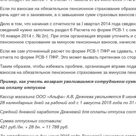
Если по взносам на обязательное пенсионное страхование образо
речь идет не о занижении, а о завышении сумм страховых взносов
Дело в том, что начиная с отчетности за I квартал 2014 года све
сведений нужно заполнить раздел 6 Расчета по форме РСВ-1 с си
16 января 2014 г. № 2п). При этом организация вправе уточнить и
пенсионное страхование за минусом пенсионных взносов, начисл
Если же сам уточненный расчет по форме РСВ-1 ПФР не сдавать, 
отчета по форме РСВ-1 ПФР. Это может вызвать претензии со сто
Таким образом, чтобы избежать проблем, организация вправе пода
взносов на обязательное пенсионное страхование за минусом пен
Пример, как учесть возврат уволившимся сотрудником сумм
на оплату отпусков
Кассир магазина ООО «Альфа» А.В. Дежнева увольняется 8 июн
28 календарных дней за рабочий год с 1 августа 2015 года по 31
Средний дневной заработок Дежневой для оплаты отпуска соста
Сумма отпускных составила:
421 руб./дн. × 28 дн. = 11 788 руб.
За отработанные дни июня 2016 года Дежневой начислена зарпл