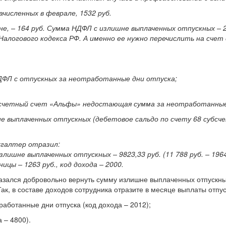
численных в феврале, 1532 руб.
 – 164 руб. Сумма НДФЛ с излишне выплаченных отпускных – 255 
алогового кодекса РФ. А именно ее нужно перечислить на счет
НДФЛ с отпускных за неотработанные дни отпуска;
на расчетный счет «Альфы» недостающая сумма за неотработанны
выплаченных отпускных (дебетовое сальдо по счету 68 субсчет
хгалтер отразил:
лишне выплаченных отпускных – 9823,33 руб. (11 788 руб. – 1964,
цы – 1263 руб., код дохода – 2000.
казался добровольно вернуть сумму излишне выплаченных отпускны
, в составе доходов сотрудника отразите в месяце выплаты отпус
аботанные дни отпуска (код дохода – 2012);
 – 4800).