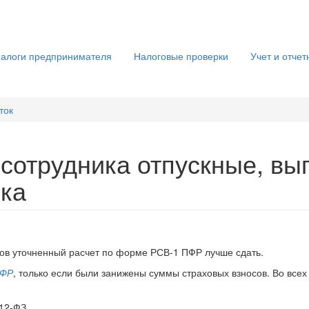
алоги предпринимателя
Налоговые проверки
Учет и отчет
ток
 сотрудника отпускные, в
ска
ов уточненный расчет по форме РСВ-1 ПФР лучше сдать.
ПФР
, только если были занижены суммы страховых взносов. Во всех
212-ФЗ.