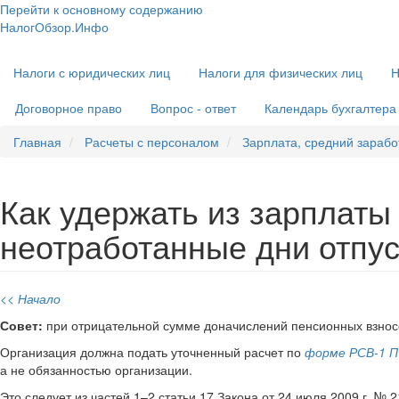
Перейти к основному содержанию
НалогОбзор.Инфо
Налоги 2018-2019: Комментарии. Рекомендации. Примеры
Основная
Налоги с юридических лиц
Налоги для физических лиц
Н
навигация
Договорное право
Вопрос - ответ
Календарь бухгалтера
Главная
Расчеты с персоналом
Зарплата, средний зарабо
Как удержать из зарплаты
неотработанные дни отпу
<< Начало
Совет:
при отрицательной сумме доначислений пенсионных взнос
Организация должна подать уточненный расчет по
форме РСВ-1 
а не обязанностью организации.
Это следует из частей 1–2 статьи 17 Закона от 24 июля 2009 г. № 