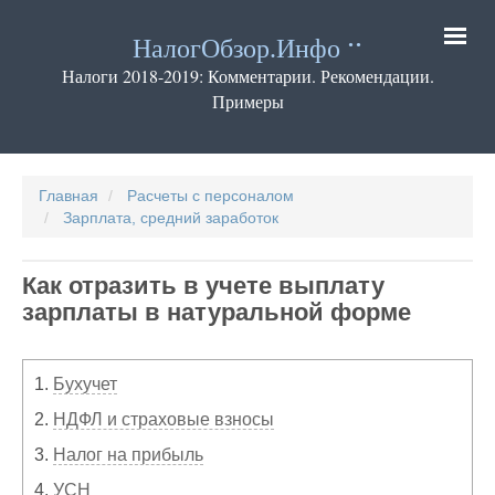
Перейти
к
НалогОбзор.Инфо
основному
содержанию
Налоги 2018-2019: Комментарии. Рекомендации.
Примеры
Основная
навигация
Главная
Расчеты с персоналом
Зарплата, средний заработок
Как отразить в учете выплату
зарплаты в натуральной форме
1.
Бухучет
2.
НДФЛ и страховые взносы
3.
Налог на прибыль
4.
УСН