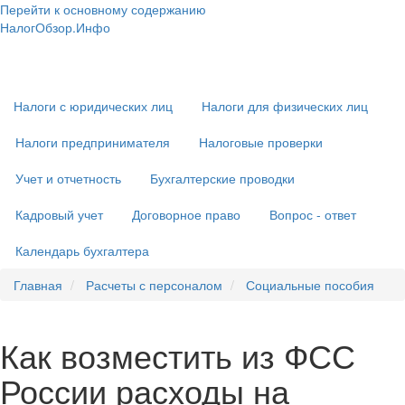
Перейти к основному содержанию
НалогОбзор.Инфо
Налоги 2018-2019: Комментарии. Рекомендации. Примеры
Основная
навигация
Налоги с юридических лиц
Налоги для физических лиц
Налоги предпринимателя
Налоговые проверки
Учет и отчетность
Бухгалтерские проводки
Кадровый учет
Договорное право
Вопрос - ответ
Календарь бухгалтера
Главная
Расчеты с персоналом
Социальные пособия
Как возместить из ФСС
России расходы на