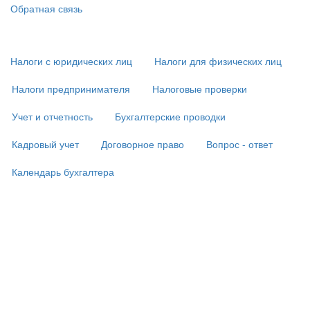
Обратная связь
Основная
навигация
(
Налоги с юридических лиц
Налоги для физических лиц
в
подвале)
Налоги предпринимателя
Налоговые проверки
Учет и отчетность
Бухгалтерские проводки
Кадровый учет
Договорное право
Вопрос - ответ
Календарь бухгалтера