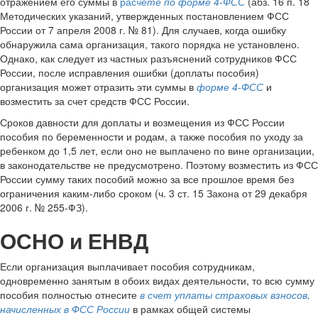
отражением его суммы в
рас
чете по форме 4-ФСС
(абз. 16 п. 18
Методических указаний, утвержденных постановлением ФСС
России от 7 апреля 2008 г. № 81). Для случаев, когда ошибку
обнаружила сама организация, такого порядка не установлено.
Однако, как следует из частных разъяснений сотрудников ФСС
России, после исправления ошибки (доплаты пособия)
организация может отразить эти суммы в
форме 4-ФСС
и
возместить за счет средств ФСС России.
Сроков давности для доплаты и возмещения из ФСС России
пособия по беременности и родам, а также пособия по уходу за
ребенком до 1,5 лет, если оно не выплачено по вине организации,
в законодательстве не предусмотрено. Поэтому возместить из ФСС
России сумму таких пособий можно за все прошлое время без
ограничения каким-либо сроком (ч. 3 ст. 15 Закона от 29 декабря
2006 г. № 255-ФЗ).
ОСНО и ЕНВД
Если организация выплачивает пособия сотрудникам,
одновременно занятым в обоих видах деятельности, то всю сумму
пособия полностью отнесите
в счет уплаты страховых взносов,
начисленных в ФСС России
в рамках общей системы