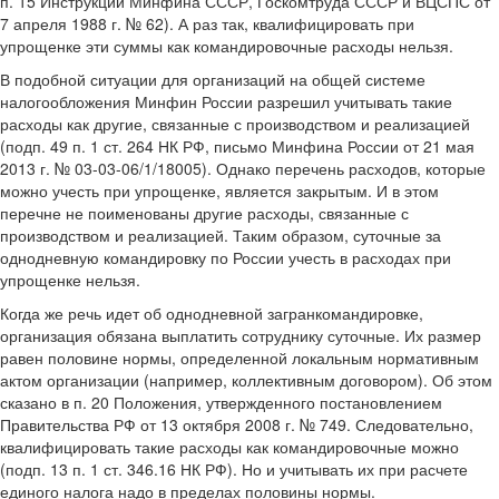
п. 15 Инструкции Минфина СССР, Госкомтруда СССР и ВЦСПС от
7 апреля 1988 г. № 62). А раз так, квалифицировать при
упрощенке эти суммы как командировочные расходы нельзя.
В подобной ситуации для организаций на общей системе
налогообложения Минфин России разрешил учитывать такие
расходы как другие, связанные с производством и реализацией
(подп. 49 п. 1 ст. 264 НК РФ, письмо Минфина России от 21 мая
2013 г. № 03-03-06/1/18005). Однако перечень расходов, которые
можно учесть при упрощенке, является закрытым. И в этом
перечне не поименованы другие расходы, связанные с
производством и реализацией. Таким образом, суточные за
однодневную командировку по России учесть в расходах при
упрощенке нельзя.
Когда же речь идет об однодневной загранкомандировке,
организация обязана выплатить сотруднику суточные. Их размер
равен половине нормы, определенной локальным нормативным
актом организации (например, коллективным договором). Об этом
сказано в п. 20 Положения, утвержденного постановлением
Правительства РФ от 13 октября 2008 г. № 749. Следовательно,
квалифицировать такие расходы как командировочные можно
(подп. 13 п. 1 ст. 346.16 НК РФ). Но и учитывать их при расчете
единого налога надо в пределах половины нормы.