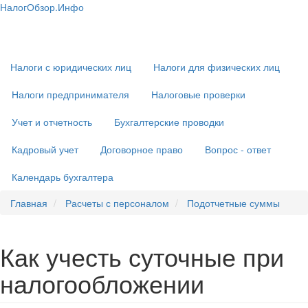
Перейти
НалогОбзор.Инфо
к
Налоги 2018-2019: Комментарии. Рекомендации. Примеры
Основная
основному
навигация
содержанию
Налоги с юридических лиц
Налоги для физических лиц
Налоги предпринимателя
Налоговые проверки
Учет и отчетность
Бухгалтерские проводки
Кадровый учет
Договорное право
Вопрос - ответ
Календарь бухгалтера
Главная
Расчеты с персоналом
Подотчетные суммы
Как учесть суточные при
налогообложении