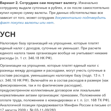
Вариант 2. Сотрудник сам покупает валюту.
Изначально
сотруднику выдали суточные в рублях, и он после самостоятельно
купил нужную сумму валюты. При данных обстоятельствах все
зависит от того, может сотрудник
документально подтвердить
факт покупки валюты или нет
.
УСН
Налоговую базу организаций на упрощенке, которые платят
единый налог с доходов, суточные не уменьшат. При расчете
единого налога такие организации вообще не учитывают никакие
расходы (п. 1 ст. 346.18 НК РФ).
Организации на упрощенке, которые платят единый налог с
разницы между доходами и расходами, могут учесть суточные в
составе расходов, уменьшающих налоговую базу (подп. 13 п. 1
ст. 346.16 НК РФ). Включайте их в состав расходов в размере (как
фиксированном, так и по фактическим расходам),
предусмотренном коллективным договором или локальными
нормативными актами организации: приказами, Положением об
оплате труда, положением о командировках и т. п. (ст. 168 ТК РФ).
Аналогичной позиции придерживается Минфин России в письме от
17 августа 2009 г. № 03-11-09/283.