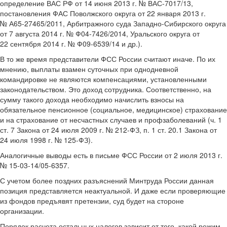
определение ВАС РФ от 14 июня 2013 г. № ВАС-7017/13,
постановления ФАС Поволжского округа от 22 января 2013 г.
№ А65-27465/2011, Арбитражного суда Западно-Сибирского округа
от 7 августа 2014 г. № Ф04-7426/2014, Уральского округа от
22 сентября 2014 г. № Ф09-6539/14 и др.).
В то же время представители ФСС России считают иначе. По их
мнению, выплаты взамен суточных при однодневной
командировке не являются компенсациями, установленными
законодательством. Это доход сотрудника. Соответственно, на
сумму такого дохода необходимо начислить взносы на
обязательное пенсионное (социальное, медицинское) страхование
и на страхование от несчастных случаев и профзаболеваний (ч. 1
ст. 7 Закона от 24 июля 2009 г. № 212-ФЗ, п. 1 ст. 20.1 Закона от
24 июля 1998 г. № 125-ФЗ).
Аналогичные выводы есть в письме ФСС России от 2 июля 2013 г.
№ 15-03-14/05-6357.
С учетом более поздних разъяснений Минтруда России данная
позиция представляется неактуальной. И даже если проверяющие
из фондов предъявят претензии, суд будет на стороне
организации.
Порядок расчета остальных налогов зависит от того, какой режим