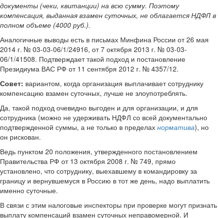
документы (чеки, квитанции) на всю сумму. Поэтому
компенсация, выданная взамен суточных, не облагается НДФЛ в
полном объеме (4000 руб.).
Аналогичные выводы есть в письмах Минфина России от 26 мая
2014 г. № 03-03-06/1/24916, от 7 октября 2013 г. № 03-03-
06/1/41508. Подтверждает такой подход и постановление
Президиума ВАС РФ от 11 сентября 2012 г. № 4357/12.
Совет:
вариантом, когда организация выплачивает сотруднику
компенсацию взамен суточных, лучше не злоупотреблять.
Да, такой подход очевидно выгоден и для организации, и для
сотрудника (можно не удерживать НДФЛ со всей документально
подтвержденной суммы, а не только в пределах
норматива
), но
он рискован.
Ведь пунктом 20 положения, утвержденного постановлением
Правительства РФ от 13 октября 2008 г. № 749, прямо
установлено, что сотруднику, выехавшему в командировку за
границу и вернувшемуся в Россию в тот же день, надо выплатить
именно суточные.
В связи с этим налоговые инспекторы при проверке могут признать
выплату компенсаций взамен суточных неправомерной. И