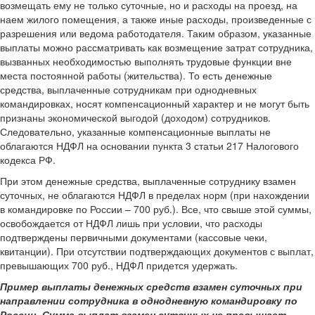
возмещать ему не только суточные, но и расходы на проезд, на
наем жилого помещения, а также иные расходы, произведенные с
разрешения или ведома работодателя. Таким образом, указанные
выплаты можно рассматривать как возмещение затрат сотрудника,
вызванных необходимостью выполнять трудовые функции вне
места постоянной работы (жительства). То есть денежные
средства, выплаченные сотрудникам при однодневных
командировках, носят компенсационный характер и не могут быть
признаны экономической выгодой (доходом) сотрудников.
Следовательно, указанные компенсационные выплаты не
облагаются НДФЛ на основании пункта 3 статьи 217 Налогового
кодекса РФ.
При этом денежные средства, выплаченные сотруднику взамен
суточных, не облагаются НДФЛ в пределах норм (при нахождении
в командировке по России – 700 руб.). Все, что свыше этой суммы,
освобождается от НДФЛ лишь при условии, что расходы
подтверждены первичными документами (кассовые чеки,
квитанции). При отсутствии подтверждающих документов с выплат,
превышающих 700 руб., НДФЛ придется удержать.
Пример выплаты денежных средств взамен суточных при
направлении сотрудника в однодневную командировку по
России. Сумма выплат взамен суточных не превышает