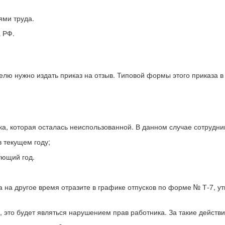
ями труда.
а РФ.
е
елю нужно издать приказ на отзыв. Типовой формы этого приказа в
ка, которая осталась неиспользованной. В данном случае сотрудни
в текущем году;
ующий год.
ка на другое время отразите в графике отпусков по форме № Т-7, 
, это будет являться нарушением прав работника. За такие дейст