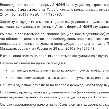
Впоследствии, заполняя форму 2-НДФЛ за текущий год, отразите с
отпускные были выплачены
.
То есть излишне начисленные отпуск
24 октября 2013 г. № БС-4-11/19079О.
Зарплату сотрудника за месяц, когда он вынужденно вернулся из от
излишне начисленных отпускных. А вот в форме 2-НДФЛ эту зарпл
Взносы на обязательное пенсионное (социальное, медицинское) стр
что обстоятельство, вызвавшее необходимость пересчета, возникло
подавать уточненные расчеты за предыдущие периоды не нужно. Та
Минздравсоцразвития России от 28 мая 2010 г. № 1376-19.
В отношении налога на прибыль при отзыве сотрудника из отпуска 
Пересчитать налог на прибыль придется:
при методе начисления – из-за изменения суммы начисленны
при кассовом методе – из-за изменения суммы выплаченных 
При этом однозначного ответа на вопрос о необходимости подать 
По общему правилу, если допущенная ошибка (искажение) привела
налоговую декларацию. Такой порядок следует из пункта 1 статьи 
Однако корректировка налога на прибыль в связи с досрочным отз