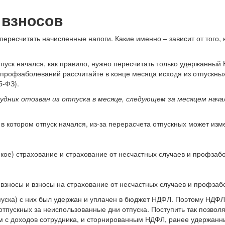
 взносов
ересчитать начисленные налоги. Какие именно – зависит от того, ко
отпуск начался, как правило, нужно пересчитать только удержанны
профзаболеваний рассчитайте в конце месяца исходя из отпускных з
5-ФЗ).
удник отозван из отпуска в месяце, следующем за месяцем нача
 в котором отпуск начался, из-за перерасчета отпускных может изм
кое) страхование и страхование от несчастных случаев и профзаб
 взносы и взносы на страхование от несчастных случаев и профзаб
тпуска) с них был удержан и уплачен в бюджет НДФЛ. Поэтому НДФЛ 
 отпускных за неиспользованные дни отпуска. Поступить так позвол
м с доходов сотрудника, и сторнированным НДФЛ, ранее удержан