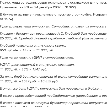
Позже, когда сотрудник решит использовать оставшиеся дни отпуск
Правительства РФ от 24 декабря 2007 г. № 922).
В бухучете излишне начисленные отпускные сторнируйте. Исправлен
№ 157н).
Пример пересчета отпускных. Сотрудник отозван из отпуска в 
Главному бухгалтеру организации А.С. Глебовой был предоставл
25 000 руб. Средний дневной заработок Глебовой (для расчета о
Глебовой начислены отпускные в сумме:
850 руб./дн. × 14 дн. = 11 900 руб.
Прав на вычеты по НДФЛ у сотрудницы нет.
НДФЛ, рассчитанный с отпускных, составил:
11 900 руб. × 13% = 1547 руб.
За пять дней до начала отпуска (6 июля) сотруднице выплатили
11 900 руб. – 1547 руб. = 10 353 руб.
В этот же день НДФЛ с отпускных был перечислен в бюджет.
В связи с производственной необходимостью (проведением в орг
В связи с отзывом из отпуска бухгалтер пересчитал отпускные, 