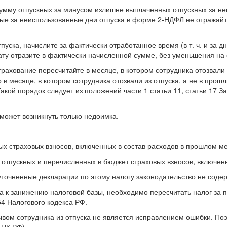
умму отпускных за минусом излишне выплаченных отпускных за неи
ные за неиспользованные дни отпуска в форме 2-НДФЛ не отражай
пуска, начислите за фактически отработанное время (в т. ч. и за д
ату отразите в фактически начисленной сумме, без уменьшения на
ахование пересчитайте в месяце, в котором сотрудника отозвали и
 в месяце, в котором сотрудника отозвали из отпуска, а не в прош
кой порядок следует из положений части 1 статьи 11, статьи 17 З
может возникнуть только недоимка.
х страховых взносов, включенных в состав расходов в прошлом м
отпускных и перечисленных в бюджет страховых взносов, включен
уточненные декларации по этому налогу законодательство не содер
 к занижению налоговой базы, необходимо пересчитать налог за 
54 Налогового кодекса РФ.
ывом сотрудника из отпуска не является исправлением ошибки. Поэ