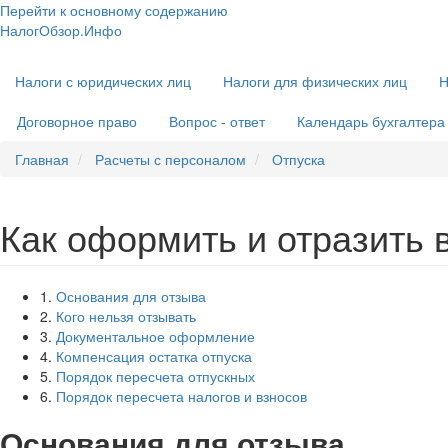
Перейти к основному содержанию
НалогОбзор.Инфо
Налоги 2018-2019: Комментарии. Рекомендации. Примеры
Основная
Налоги с юридических лиц
Налоги для физических лиц
Н
навигация
Договорное право
Вопрос - ответ
Календарь бухгалтера
Главная
Расчеты с персоналом
Отпуска
Как оформить и отразить в
1.
Основания для отзыва
2.
Кого нельзя отзывать
3.
Документальное оформление
4.
Компенсация остатка отпуска
5.
Порядок пересчета отпускных
6.
Порядок пересчета налогов и взносов
Основания для отзыва