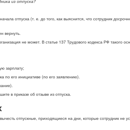
ника из отпуска?
ачала отпуска (т. е. до того, как выяснится, что сотрудник досрочн
н вернуть.
анизация не может. В статье 137 Трудового кодекса РФ такого ос
ую зарплату;
а по его инициативе (по его заявлению).
жание).
те в приказе об отзыве из отпуска.
х
честь отпускные, приходящиеся на дни, которые сотрудник не усп