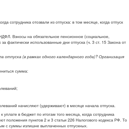
гда сотрудника отозвали из отпуска: в том месяце, когда отпуск
й НДФЛ. Взносы на обязательное пенсионное (социальное,
а фактически использованные дни отпуска (ч. 3 ст. 15 Закона от
ла отпуска (в рамках одного календарного года)? Организация
ениться сумма:
олеваний;
олеваний начисляют (удерживают) в месяце начала отпуска.
к уплате в бюджет по итогам того месяца, когда сотрудника
яют положения пунктов 2 и 3 статьи 226 Налогового кодекса РФ. То
ным с суммы излишне выплаченных отпускных.