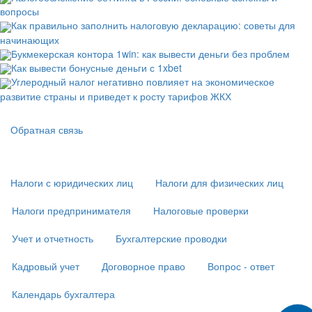
вопросы
Как правильно заполнить налоговую декларацию: советы для
начинающих
Букмекерская контора 1win: как вывести деньги без проблем
Как вывести бонусные деньги с 1xbet
Углеродный налог негативно повлияет на экономическое
развитие страны и приведет к росту тарифов ЖКХ
Подвал
Обратная связь
Основная
навигация
(
Налоги с юридических лиц
Налоги для физических лиц
в
подвале)
Налоги предпринимателя
Налоговые проверки
Учет и отчетность
Бухгалтерские проводки
Кадровый учет
Договорное право
Вопрос - ответ
Календарь бухгалтера