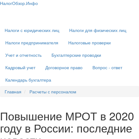
Перейти
НалогОбзор.Инфо
к
Налоги 2018-2019: Комментарии. Рекомендации. Примеры
Основная
основному
навигация
содержанию
Налоги с юридических лиц
Налоги для физических лиц
Налоги предпринимателя
Налоговые проверки
Учет и отчетность
Бухгалтерские проводки
Кадровый учет
Договорное право
Вопрос - ответ
Календарь бухгалтера
Главная
Расчеты с персоналом
Повышение МРОТ в 2020
году в России: последние