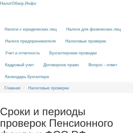
Перейти
НалогОбзор.Инфо
к
Налоги 2018-2019: Комментарии. Рекомендации. Примеры
Основная
основному
навигация
содержанию
Налоги с юридических лиц
Налоги для физических лиц
Налоги предпринимателя
Налоговые проверки
Учет и отчетность
Бухгалтерские проводки
Кадровый учет
Договорное право
Вопрос - ответ
Календарь бухгалтера
Главная
Налоговые проверки
Сроки и периоды
проверок Пенсионного