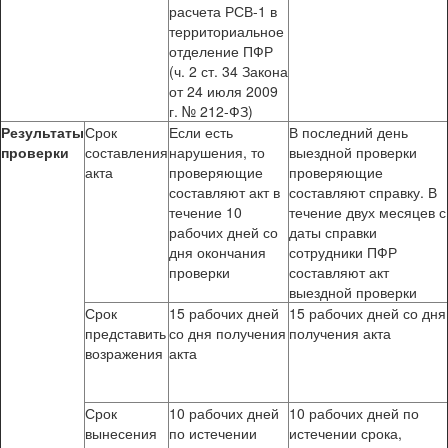
расчета РСВ-1 в
территориальное
отделение ПФР
(ч. 2 ст. 34 Закона
от 24 июля 2009
г. № 212-ФЗ)
Результаты
Срок
Если есть
В последний день
проверки
составления
нарушения, то
выездной проверки
акта
проверяющие
проверяющие
составляют акт в
составляют справку. В
течение 10
течение двух месяцев с
рабочих дней со
даты справки
дня окончания
сотрудники ПФР
проверки
составляют акт
выездной проверки
Срок
15 рабочих дней
15 рабочих дней со дня
представить
со дня получения
получения акта
возражения
акта
Срок
10 рабочих дней
10 рабочих дней по
вынесения
по истечении
истечении срока,