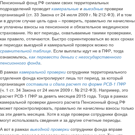
Пенсионный фонд РФ силами своих территориальных
подразделений проводит
камеральные
и
выездные
проверки
организаций (ст. 33 Закона от 24 июля 2009 г. № 212-ФЗ). И в том
и в другом случае цель одна – проверить, правильно ли начислены
и уплачены взносы на пенсионное и обязательное медицинское
страхование. Но вот периоды, охватываемые такими проверками,
как правило, отличаются. Быстро сориентироваться во всех сроках
и периодах выездной и камеральной проверок можно по
сравнительной таблице
. Если выплаты идут не в ПФР, тогда
ознакомьтесь,
как перевести деньги с негосударственного
пенсионного фонда
.
В рамках
камеральной проверки
сотрудники территориального
отделения фонда контролируют лишь тот период, за который
организация
составила и сдала расчет по форме РСВ-1 ПФ
Р
(ч. 1 ст. 34 Закона от 24 июля 2009 г. № 212-ФЗ). Например, это
расчет РСВ-1 ПФР за девять месяцев 2015 года. Тогда в рамках
камеральной проверки данного расчета Пенсионный фонд РФ
может проконтролировать, правильно ли начислены взносы только
за эти девять месяцев. Хотя в ходе проверки сотрудники фонда
могут использовать сведения и за другие отчетные периоды.
А вот в рамках
выездной проверки
сотрудники фонда вправе