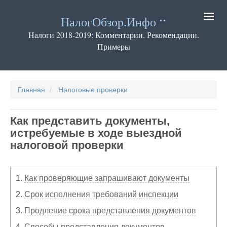
Перейти
к
НалогОбзор.Инфо
основному
содержанию
Налоги 2018-2019: Комментарии. Рекомендации.
Примеры
Основная
навигация
Главная
Налоговые проверки
Как представить документы,
истребуемые в ходе выездной
налоговой проверки
1.
Как проверяющие запрашивают документы
2.
Срок исполнения требований инспекции
3.
Продление срока представления документов
4.
Способы представления документов