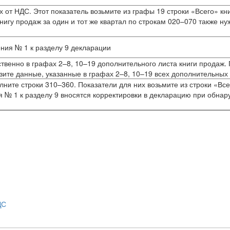
 от НДС. Этот показатель возьмите из графы 19 строки «Всего» кн
нигу продаж за один и тот же квартал по строкам 020–070 также ну
ния № 1 к разделу 9 декларации
твенно в графах 2–8, 10–19 дополнительного листа книги продаж. 
азите данные, указанные в графах 2–8, 10–19 всех дополнительных
ните строки 310–360. Показатели для них возьмите из строки «Все
 № 1 к разделу 9 вносятся корректировки в декларацию при обнар
ДС