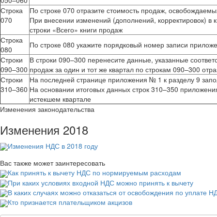
050–060
Строка
По строке 070 отразите стоимость продаж, освобождаемых
070
При внесении изменений (дополнений, корректировок) в к
строки «Всего» книги продаж
Строка
По строке 080 укажите порядковый номер записи приложе
080
Строки
В строки 090–300 перенесите данные, указанные соответс
090–300
продаж за один и тот же квартал по строкам 090–300 отр
Строки
На последней странице приложения № 1 к разделу 9 запол
310–360
На основании итоговых данных строк 310–350 приложения
истекшем квартале
Изменения законодательства
Изменения 2018
Изменения НДС в 2018 году
Вас также может заинтересовать
Как принять к вычету НДС по нормируемым расходам
При каких условиях входной НДС можно принять к вычету
В каких случаях можно отказаться от освобождения по уплате Н
Кто признается плательщиком акцизов