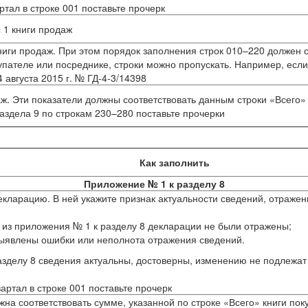
тал в строке 001 поставьте прочерк
 1 книги продаж
ниги продаж. При этом порядок заполнения строк 010–220 должен 
упателе или посреднике, строки можно пропускать. Например, если
 августа 2015 г. № ГД-4-3/14398
аж. Эти показатели должны соответствовать данным строки «Всего»
аздела 9 по строкам 230–280 поставьте прочерки
Как заполнить
Приложение № 1 к разделу 8
екларацию. В ней укажите признак актуальности сведений, отражен
 из приложения № 1 к разделу 8 декларации не были отражены;
выявлены ошибки или неполнота отражения сведений.
зделу 8 сведения актуальны, достоверны, изменению не подлежат и
ртал в строке 001 поставьте прочерк
на соответствовать сумме, указанной по строке «Всего» книги поку