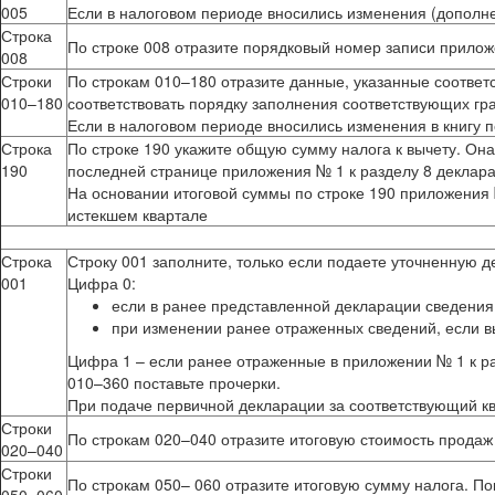
005
Если в налоговом периоде вносились изменения (дополнени
Строка
По строке 008 отразите порядковый номер записи прилож
008
Строки
По строкам 010–180 отразите данные, указанные соответс
010–180
соответствовать порядку заполнения соответствующих гра
Если в налоговом периоде вносились изменения в книгу п
Строка
По строке 190 укажите общую сумму налога к вычету. Она
190
последней странице приложения № 1 к разделу 8 декларац
На основании итоговой суммы по строке 190 приложения 
истекшем квартале
Строка
Строку 001 заполните, только если подаете уточненную д
001
Цифра 0:
если в ранее представленной декларации сведения
при изменении ранее отраженных сведений, если 
Цифра 1 – если ранее отраженные в приложении № 1 к ра
010–360 поставьте прочерки.
При подаче первичной декларации за соответствующий ква
Строки
По строкам 020–040 отразите итоговую стоимость продаж 
020–040
Строки
По строкам 050– 060 отразите итоговую сумму налога. По