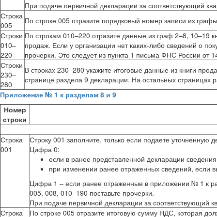
При подаче первичной декларации за соответствующий квар
Строка
По строке 005 отразите порядковый номер записи из графы
005
Строки
По строкам 010–220 отразите данные из граф 2–8, 10–19 к
010–
продаж. Если у организации нет каких-либо сведений о пок
220
прочерки. Это следует из пункта 1 письма ФНС России от 14
Строки
В строках 230–280 укажите итоговые данные из книги прод
230–
странице раздела 9 декларации. На остальных страницах р
280
Приложение № 1 к разделам 8 и 9
Номер
строки
Строка
Строку 001 заполните, только если подаете уточненную д
001
Цифра 0:
если в ранее представленной декларации сведения
при изменении ранее отраженных сведений, если 
Цифра 1 – если ранее отраженные в приложении № 1 к ра
005, 008, 010–190 поставьте прочерки.
При подаче первичной декларации за соответствующий ква
Строка
По строке 005 отразите итоговую сумму НДС, которая долж