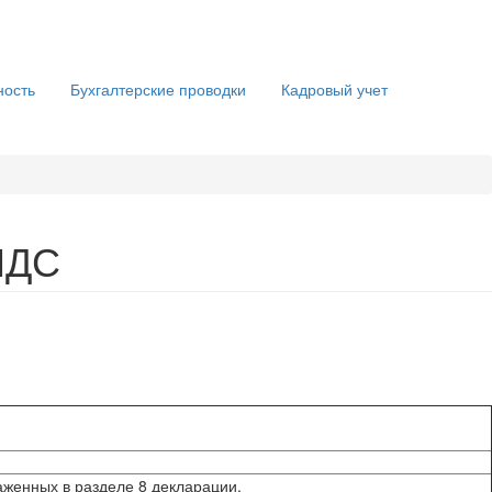
ность
Бухгалтерские проводки
Кадровый учет
НДС
аженных в разделе 8 декларации.