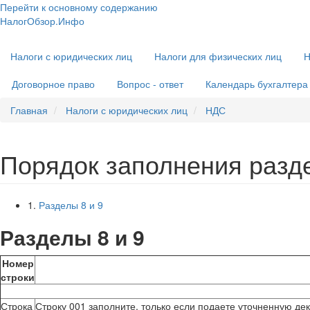
Перейти к основному содержанию
НалогОбзор.Инфо
Налоги 2018-2019: Комментарии. Рекомендации. Примеры
Основная
Налоги с юридических лиц
Налоги для физических лиц
Н
навигация
Договорное право
Вопрос - ответ
Календарь бухгалтера
Главная
Налоги с юридических лиц
НДС
Порядок заполнения разде
1.
Разделы 8 и 9
Разделы 8 и 9
Номер
строки
Строка
Строку 001 заполните, только если подаете уточненную де