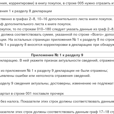
я, корректировки) в книгу покупок, в строке 005 нужно отразить и
ения 1 к разделу 8 декларации
твенно в графах 2–8, 10–16 дополнительного листа книги покупок
ф дополнительного листа к книге покупок.
окупок, то по строкам 010–180 следует указать данные из граф 2–8
 должна соответствовать сумме, указанной по строке «Всего» допол
ии. На остальных страницах приложения № 1 к разделу 8 по строк
№ 1 к разделу 8 вносятся корректировки в декларацию при обнару
Приложение № 1 к разделу 9
екларацию. В ней укажите признак актуальности сведений, отражен
 из приложения № 1 к разделу 9 декларации не были отражены;
выявлены ошибки или неполнота отражения сведений.
зделу 9 сведения актуальны, достоверны, изменению не подлежат и
ртал в строке 001 поставьте прочерк
без налога. Показатели этих строк должны соответствовать данным
казатели этих строк должны соответствовать данным граф 17–18 ст