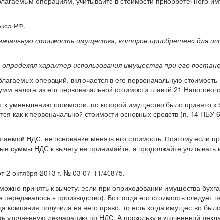
лагаемым операциям, учитывайте в стоимости приобретенного иму
екса РФ.
оначальную стоимость имущества, которое приобретено для ис
, определяя характер использования имущества при его постано
агаемых операций, включается в его первоначальную стоимость (
мм налога из его первоначальной стоимости главой 21 Налогового
ет к уменьшению стоимости, по которой имущество было принято к
тся как к первоначальной стоимости основных средств (п. 14 ПБУ 6
лагаемой НДС, не основание менять его стоимость. Поэтому если п
ные суммы НДС к вычету не принимайте, а продолжайте учитывать 
 2 октября 2013 г. № 03-07-11/40875.
 можно принять к вычету: если при оприходовании имущества бухг
 передавалось в производство). Вот тогда его стоимость следует п
а компания получила на него право, то есть когда имущество было п
ть уточненную декларацию по НДС. А поскольку в уточненной декл