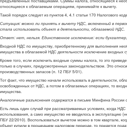
предъявленных поставщиками. Суммы налога, относящиеся к необ
относящиеся к облагаемым операциям, принимайте к вычету.
Такой порядок следует из пунктов 4, 4.1 статьи 170 Налогового код
Ситуация: можно ли принять к вычету НДС, включенный в перв
стала использовать объект в деятельности, облагаемой НДС.
Ответ: нет, нельзя. Единственное исключение: если бухгалтер
Входной НДС по имуществу, приобретенному для выполнения необл
имущества в облагаемой НДС деятельности исключение входных су
Кроме того, если исключить входные суммы налога, то это привед
только в случаях, предусмотренных законодательством. Это относи
производственных запасов (п. 12 ПБУ 5/01).
Тот факт, что имущество начали использовать в деятельности, об
освобожденных от НДС, а потом в облагаемых операциях, то вход
имущества.
Аналогичные разъяснения содержатся в письме Минфина России от
Есть лишь один случай при рассматриваемых условиях, когда НДС
использования, а само имущество не вводилось в эксплуатацию (не
ПБУ 22/2010). Воспользоваться вычетом можно в том квартале, когд
объект купили в прошедшем налоговом периоде, то придется пода