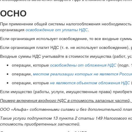
ОСНО
При применении общей системы налогообложения необходимость вк
организация
освобождение от уплаты НДС
.
Если организация использует освобождение, то все входные суммы 
Если организация платит НДС (т. е. не использует освобождение)
Входные суммы НДС учитывайте в стоимости имущества (работ, усл
операции, которые
освобождены от обложения НДС
(подп. 1
операции,
местом реализации которых не является Росси
операции, которые
не являются объектом обложения НДС
(
Если имущество (работы, услуги, имущественные права) приобре
Пример включения входного НДС в стоимость запасных частей,
ООО «Альфа» собственными силами и без дополнительной плат
Такие услуги подпунктом 13 пункта 2 статьи 149 Налогового к
стоимость приобретенных запчастей.