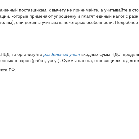
аченный поставщикам, к вычету не принимайте, а учитывайте в ст
низации, которые применяют упрощенку и платят единый налог с ра
телям), они должны учитывать некоторые особенности. Подробнее
НВД, то организуйте
раздельный учет
входных сумм НДС, предъяв
енных товаров (работ, услуг). Суммы налога, относящиеся к деят
екса РФ.