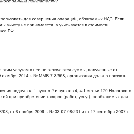
и иностранным покупателям?
использовать для совершения операций, облагаемых НДС. Если
 к вычету не принимается, а учитывается в стоимости
екса РФ.
о этим услугам в нее не включаются суммы, полученные от
9 октября 2014 г. № ММВ-7-3/558, организация должна показать
ия подпункта 1 пункта 2 и пунктов 4, 4.1 статьи 170 Налогового
 ей при приобретении товаров (работ, услуг), необходимых для
8, от 6 ноября 2009 г. № 03-07-08/231 и от 17 сентября 2007 г.