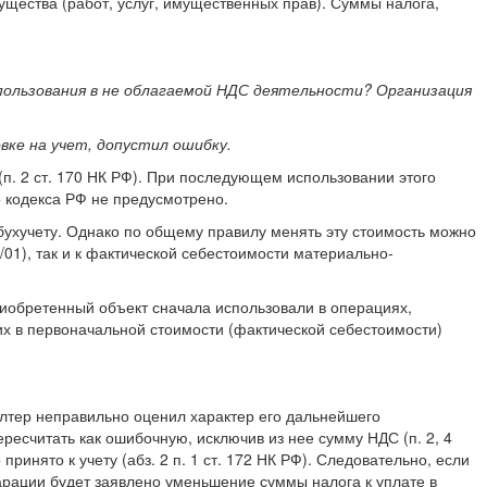
щества (работ, услуг, имущественных прав). Суммы налога,
пользования в не облагаемой НДС деятельности? Организация
вке на учет, допустил ошибку.
п. 2 ст. 170 НК РФ). При последующем использовании этого
 кодекса РФ не предусмотрено.
 бухучету. Однако по общему правилу менять эту стоимость можно
/01), так и к фактической себестоимости материально-
риобретенный объект сначала использовали в операциях,
их в первоначальной стоимости (фактической себестоимости)
алтер неправильно оценил характер его дальнейшего
ересчитать как ошибочную, исключив из нее сумму НДС (п. 2, 4
ринято к учету (абз. 2 п. 1 ст. 172 НК РФ). Следовательно, если
арации будет заявлено уменьшение суммы налога к уплате в