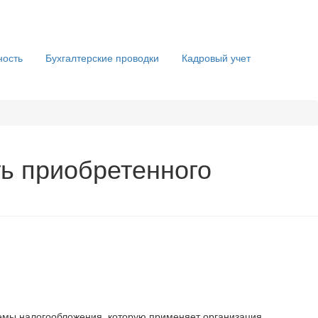
ность
Бухгалтерские проводки
Кадровый учет
ь приобретенного
темы налогообложения, которую применяет организация.