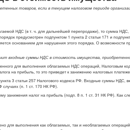
етенных товаров, если в текущем налоговом периоде организа
гаемой НДС (в т. ч. для дальнейшей перепродажи), то сумма НДС,
орядок предусмотрен подпунктом 1 пункта 2 статьи 171 и подпункто
яется основанием для нарушения этого порядка. О возможности п
лючит входные суммы НДС в стоимость имущества, приобретенн
тенного для выполнения облагаемых НДС операций, Налоговым код
алога на прибыль, то это приведет к занижению налоговых платеже
10 пункта 3 статьи 257 Налогового кодекса РФ. Входные суммы НДС,
случаях (п. 1 ст. 170 НК РФ).
 занижения налог на прибыль (подп. 8 п. 1 ст. 31 НК РФ). Как сле
ено для выполнения как облагаемых, так и необлагаемых операций