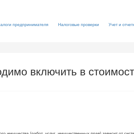
алоги предпринимателя
Налоговые проверки
Учет и отчет
димо включить в стоимост
го имущества (работ, услуг, имущественных прав) зависит от сис