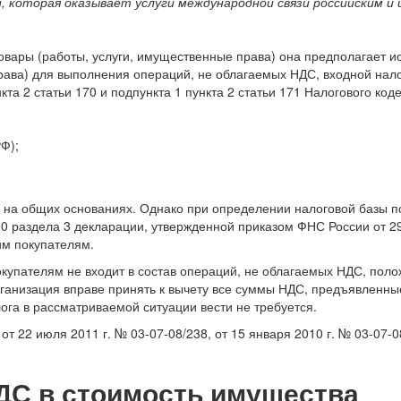
и, которая оказывает услуги международной связи российским 
овары (работы, услуги, имущественные права) она предполагает 
ава) для выполнения операций, не облагаемых НДС, входной налог
та 2 статьи 170 и подпункта 1 пункта 2 статьи 171 Налогового код
Ф);
С на общих основаниях. Однако при определении налоговой базы п
 010 раздела 3 декларации, утвержденной приказом ФНС России от 2
им покупателям.
пателям не входит в состав операций, не облагаемых НДС, положен
рганизация вправе принять к вычету все суммы НДС, предъявленные
ога в рассматриваемой ситуации вести не требуется.
2 июля 2011 г. № 03-07-08/238, от 15 января 2010 г. № 03-07-08/0
ДС в стоимость имущества