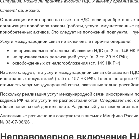
Ситуация: можно ли принять входной НДС к вычету организаци
Ответ: да, можно.
Организация имеет право на вычет по НДС, если приобретенные т
организация приобрела товары (работы, услуги, имущественные пр
приобретенных активов. Это следует из положений подпункта 1 пунк
Услуги международной связи не включены в перечни операций:
не признаваемых объектом обложения НДС (п. 2 ст. 146 НК Р
не признаваемых реализацией услуг (п. 3 ст. 39 НК РФ);
освобожденных от налогообложения (ст. 149 НК РФ).
Из этого следует, что услуги международной связи облагаются НД
иностранных покупателей (п. 5 ст. 157 НК РФ). То есть по строке
стоимость услуг международной связи, оказанных только российск
Поскольку реализация услуг международной связи иностранным поку
кодекса РФ на эти услуги не распространяются. Следовательно, о
обеспечения своей деятельности. Раздельный учет «входного» нал
Аналогичные разъяснения содержатся в письмах Минфина России от 2
№ 03-07-08/261.
Неправомерное включение Н