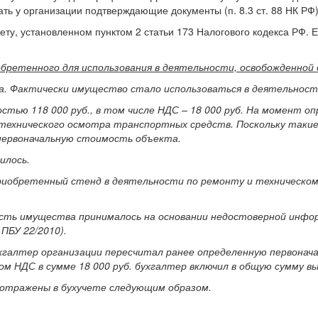
ть у организации подтверждающие документы (п. 8.3 ст. 88 НК РФ)
чету, установленном пунктом 2 статьи 173 Налогового кодекса РФ.
бретенного для использования в деятельности, освобожденной
а. Фактически имущество стало использоваться в деятельност
стью 118 000 руб., в том числе НДС – 18 000 руб. На момент 
технического осмотра транспортных средств. Поскольку такие ус
 первоначальную стоимость объекта.
илось.
риобретенный стенд в деятельности по ремонту и техническом
ость имущества принималось на основании недостоверной инфо
ПБУ 22/2010).
ухгалтер организации пересчитал ранее определенную первонача
м НДС в сумме 18 000 руб. бухгалтер включил в общую сумму вы
 отражены в бухучете следующим образом.