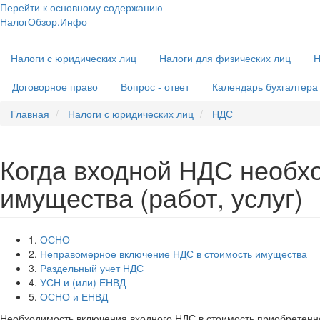
Перейти к основному содержанию
НалогОбзор.Инфо
Налоги 2018-2019: Комментарии. Рекомендации. Примеры
Основная
Налоги с юридических лиц
Налоги для физических лиц
Н
навигация
Договорное право
Вопрос - ответ
Календарь бухгалтера
Главная
Налоги с юридических лиц
НДС
Когда входной НДС необхо
имущества (работ, услуг)
1.
ОСНО
2.
Неправомерное включение НДС в стоимость имущества
3.
Раздельный учет НДС
4.
УСН и (или) ЕНВД
5.
ОСНО и ЕНВД
Необходимость включения входного НДС в стоимость приобретенно