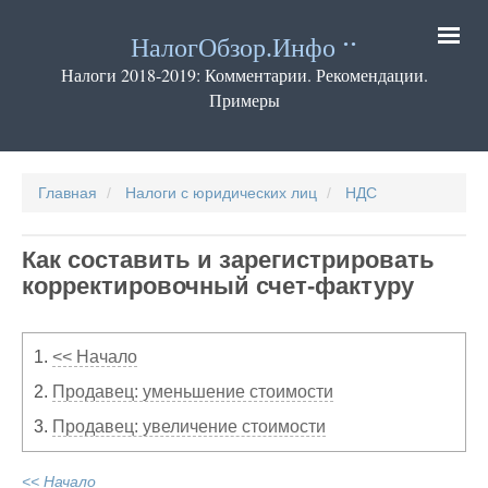
Перейти
к
НалогОбзор.Инфо
основному
содержанию
Налоги 2018-2019: Комментарии. Рекомендации.
Примеры
Основная
навигация
Главная
Налоги с юридических лиц
НДС
Как составить и зарегистрировать
корректировочный счет-фактуру
1.
<< Начало
2.
Продавец: уменьшение стоимости
3.
Продавец: увеличение стоимости
<< Начало