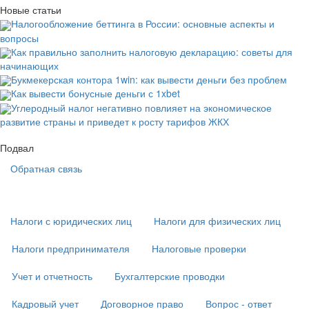
Новые статьи
Налогообложение беттинга в России: основные аспекты и
вопросы
Как правильно заполнить налоговую декларацию: советы для
начинающих
Букмекерская контора 1win: как вывести деньги без проблем
Как вывести бонусные деньги с 1xbet
Углеродный налог негативно повлияет на экономическое
развитие страны и приведет к росту тарифов ЖКХ
Подвал
Обратная связь
Основная
навигация
(
Налоги с юридических лиц
Налоги для физических лиц
в
подвале)
Налоги предпринимателя
Налоговые проверки
Учет и отчетность
Бухгалтерские проводки
Кадровый учет
Договорное право
Вопрос - ответ