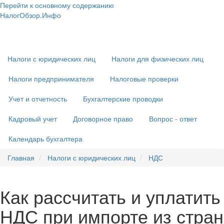
Перейти к основному содержанию
НалогОбзор.Инфо
Налоги 2018-2019: Комментарии. Рекомендации. Примеры
Основная
навигация
Налоги с юридических лиц
Налоги для физических лиц
Налоги предпринимателя
Налоговые проверки
Учет и отчетность
Бухгалтерские проводки
Кадровый учет
Договорное право
Вопрос - ответ
Календарь бухгалтера
Главная
Налоги с юридических лиц
НДС
Как рассчитать и уплатить
НДС при импорте из стран